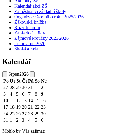
Aktuality ZŠ
Kalendář akcí ZŠ
Zaměstnanci základní školy
Organizace školního roku 2025⁄2026
Žákovská knížka
Rozvrh hodin
Zápis do 1. třídy
Zájmové kroužky 2025⁄2026
Letní tábor 2026
Školská rada
Kalendář
Srpen
2026
Po
Út
St
Čt
Pá
So
Ne
27
28
29
30
31
1
2
3
4
5
6
7
8
9
10
11
12
13
14
15
16
17
18
19
20
21
22
23
24
25
26
27
28
29
30
31
1
2
3
4
5
6
Mohlo by Vás zajímat: