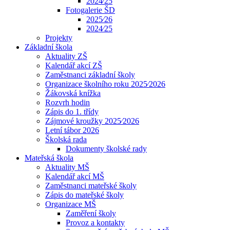
2024⁄25
Fotogalerie ŠD
2025⁄26
2024⁄25
Projekty
Základní škola
Aktuality ZŠ
Kalendář akcí ZŠ
Zaměstnanci základní školy
Organizace školního roku 2025⁄2026
Žákovská knížka
Rozvrh hodin
Zápis do 1. třídy
Zájmové kroužky 2025⁄2026
Letní tábor 2026
Školská rada
Dokumenty školské rady
Mateřská škola
Aktuality MŠ
Kalendář akcí MŠ
Zaměstnanci mateřské školy
Zápis do mateřské školy
Organizace MŠ
Zaměření školy
Provoz a kontakty