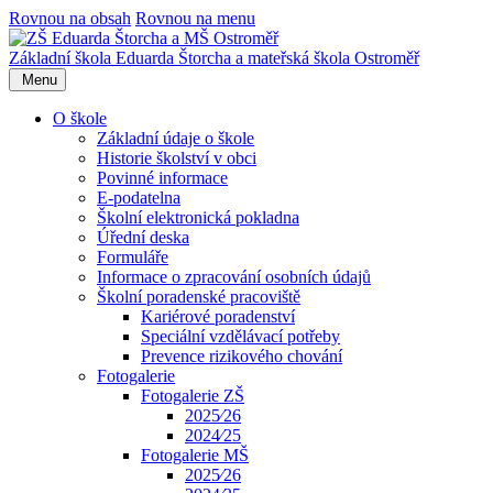
Rovnou na obsah
Rovnou na menu
Základní škola Eduarda Štorcha a mateřská škola Ostroměř
Menu
O škole
Základní údaje o škole
Historie školství v obci
Povinné informace
E-podatelna
Školní elektronická pokladna
Úřední deska
Formuláře
Informace o zpracování osobních údajů
Školní poradenské pracoviště
Kariérové poradenství
Speciální vzdělávací potřeby
Prevence rizikového chování
Fotogalerie
Fotogalerie ZŠ
2025⁄26
2024⁄25
Fotogalerie MŠ
2025⁄26