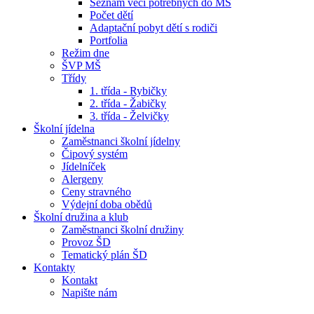
Seznam věcí potřebných do MŠ
Počet dětí
Adaptační pobyt dětí s rodiči
Portfolia
Režim dne
ŠVP MŠ
Třídy
1. třída - Rybičky
2. třída - Žabičky
3. třída - Želvičky
Školní jídelna
Zaměstnanci školní jídelny
Čipový systém
Jídelníček
Alergeny
Ceny stravného
Výdejní doba obědů
Školní družina a klub
Zaměstnanci školní družiny
Provoz ŠD
Tematický plán ŠD
Kontakty
Kontakt
Napište nám