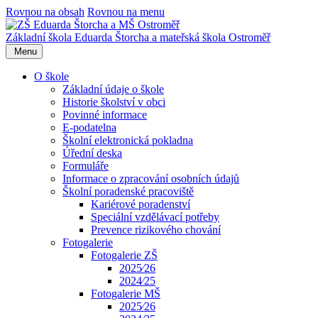
Rovnou na obsah
Rovnou na menu
Základní škola Eduarda Štorcha a mateřská škola Ostroměř
Menu
O škole
Základní údaje o škole
Historie školství v obci
Povinné informace
E-podatelna
Školní elektronická pokladna
Úřední deska
Formuláře
Informace o zpracování osobních údajů
Školní poradenské pracoviště
Kariérové poradenství
Speciální vzdělávací potřeby
Prevence rizikového chování
Fotogalerie
Fotogalerie ZŠ
2025⁄26
2024⁄25
Fotogalerie MŠ
2025⁄26