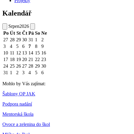
Projekty
Kalendář
Srpen
2026
Po
Út
St
Čt
Pá
So
Ne
27
28
29
30
31
1
2
3
4
5
6
7
8
9
10
11
12
13
14
15
16
17
18
19
20
21
22
23
24
25
26
27
28
29
30
31
1
2
3
4
5
6
Mohlo by Vás zajímat:
Šablony OP JAK
Podpora nadání
Mentorská škola
Ovoce a zelenina do škol