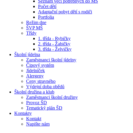
Seznam věcí potřebných do MŠ
Počet dětí
Adaptační pobyt dětí s rodiči
Portfolia
Režim dne
ŠVP MŠ
Třídy
1. třída - Rybičky
2. třída - Žabičky
3. třída - Želvičky
Školní jídelna
Zaměstnanci školní jídelny
Čipový systém
Jídelníček
Alergeny
Ceny stravného
Výdejní doba obědů
Školní družina a klub
Zaměstnanci školní družiny
Provoz ŠD
Tematický plán ŠD
Kontakty
Kontakt
Napište nám