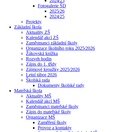
2024⁄25
Fotogalerie ŠD
2025⁄26
2024⁄25
Projekty
Základní škola
Aktuality ZŠ
Kalendář akcí ZŠ
Zaměstnanci základní školy
Organizace školního roku 2025⁄2026
Žákovská knížka
Rozvrh hodin
Zápis do 1. třídy
Zájmové kroužky 2025⁄2026
Letní tábor 2026
Školská rada
Dokumenty školské rady
Mateřská škola
Aktuality MŠ
Kalendář akcí MŠ
Zaměstnanci mateřské školy
Zápis do mateřské školy
Organizace MŠ
Zaměření školy
Provoz a kontakty