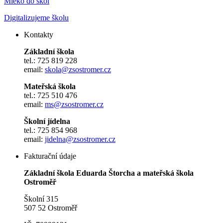
Mléko do škol
Digitalizujeme školu
Kontakty
Základní škola
tel.: 725 819 228
email:
skola@zsostromer.cz
Mateřská škola
tel.: 725 510 476
email:
ms@zsostromer.cz
Školní jídelna
tel.: 725 854 968
email:
jidelna@zsostromer.cz
Fakturační údaje
Základní škola Eduarda Štorcha a mateřská škola
Ostroměř
Školní 315
507 52 Ostroměř