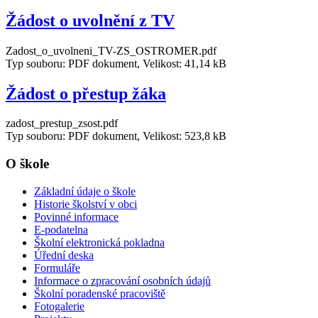
Žádost o uvolnění z TV
Zadost_o_uvolneni_TV-ZS_OSTROMER.pdf
Typ souboru: PDF dokument, Velikost: 41,14 kB
Žádost o přestup žáka
zadost_prestup_zsost.pdf
Typ souboru: PDF dokument, Velikost: 523,8 kB
O škole
Základní údaje o škole
Historie školství v obci
Povinné informace
E-podatelna
Školní elektronická pokladna
Úřední deska
Formuláře
Informace o zpracování osobních údajů
Školní poradenské pracoviště
Fotogalerie