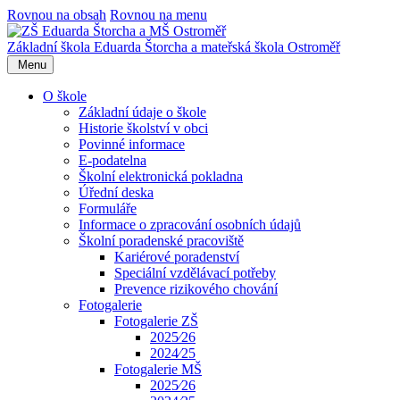
Rovnou na obsah
Rovnou na menu
Základní škola Eduarda Štorcha a mateřská škola Ostroměř
Menu
O škole
Základní údaje o škole
Historie školství v obci
Povinné informace
E-podatelna
Školní elektronická pokladna
Úřední deska
Formuláře
Informace o zpracování osobních údajů
Školní poradenské pracoviště
Kariérové poradenství
Speciální vzdělávací potřeby
Prevence rizikového chování
Fotogalerie
Fotogalerie ZŠ
2025⁄26
2024⁄25
Fotogalerie MŠ
2025⁄26