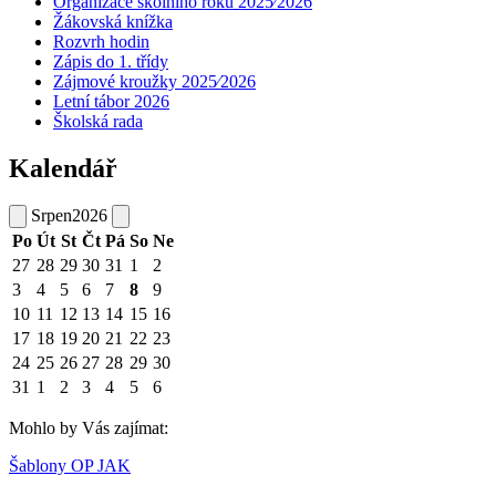
Organizace školního roku 2025⁄2026
Žákovská knížka
Rozvrh hodin
Zápis do 1. třídy
Zájmové kroužky 2025⁄2026
Letní tábor 2026
Školská rada
Kalendář
Srpen
2026
Po
Út
St
Čt
Pá
So
Ne
27
28
29
30
31
1
2
3
4
5
6
7
8
9
10
11
12
13
14
15
16
17
18
19
20
21
22
23
24
25
26
27
28
29
30
31
1
2
3
4
5
6
Mohlo by Vás zajímat:
Šablony OP JAK