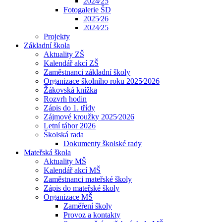
2024⁄25
Fotogalerie ŠD
2025⁄26
2024⁄25
Projekty
Základní škola
Aktuality ZŠ
Kalendář akcí ZŠ
Zaměstnanci základní školy
Organizace školního roku 2025⁄2026
Žákovská knížka
Rozvrh hodin
Zápis do 1. třídy
Zájmové kroužky 2025⁄2026
Letní tábor 2026
Školská rada
Dokumenty školské rady
Mateřská škola
Aktuality MŠ
Kalendář akcí MŠ
Zaměstnanci mateřské školy
Zápis do mateřské školy
Organizace MŠ
Zaměření školy
Provoz a kontakty