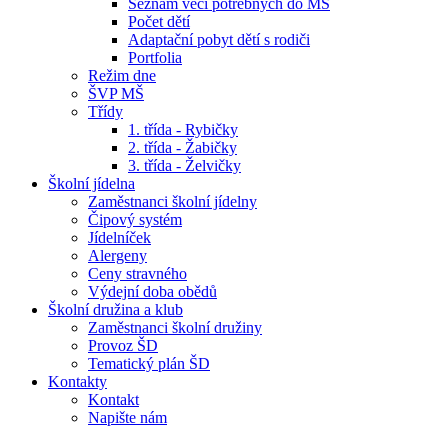
Seznam věcí potřebných do MŠ
Počet dětí
Adaptační pobyt dětí s rodiči
Portfolia
Režim dne
ŠVP MŠ
Třídy
1. třída - Rybičky
2. třída - Žabičky
3. třída - Želvičky
Školní jídelna
Zaměstnanci školní jídelny
Čipový systém
Jídelníček
Alergeny
Ceny stravného
Výdejní doba obědů
Školní družina a klub
Zaměstnanci školní družiny
Provoz ŠD
Tematický plán ŠD
Kontakty
Kontakt
Napište nám