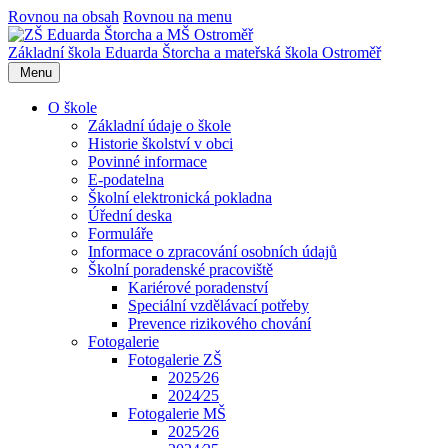
Rovnou na obsah
Rovnou na menu
Základní škola Eduarda Štorcha a mateřská škola Ostroměř
Menu
O škole
Základní údaje o škole
Historie školství v obci
Povinné informace
E-podatelna
Školní elektronická pokladna
Úřední deska
Formuláře
Informace o zpracování osobních údajů
Školní poradenské pracoviště
Kariérové poradenství
Speciální vzdělávací potřeby
Prevence rizikového chování
Fotogalerie
Fotogalerie ZŠ
2025⁄26
2024⁄25
Fotogalerie MŠ
2025⁄26