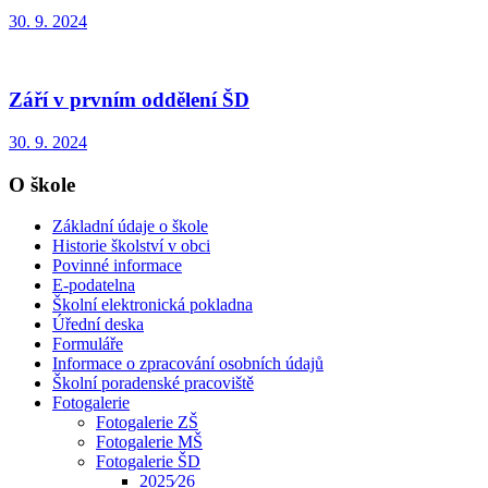
30. 9. 2024
Září v prvním oddělení ŠD
30. 9. 2024
O škole
Základní údaje o škole
Historie školství v obci
Povinné informace
E-podatelna
Školní elektronická pokladna
Úřední deska
Formuláře
Informace o zpracování osobních údajů
Školní poradenské pracoviště
Fotogalerie
Fotogalerie ZŠ
Fotogalerie MŠ
Fotogalerie ŠD
2025⁄26