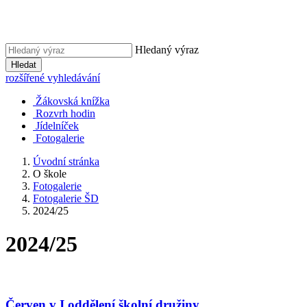
Hledaný výraz
Hledat
rozšířené vyhledávání
Žákovská knížka
Rozvrh hodin
Jídelníček
Fotogalerie
Úvodní stránka
O škole
Fotogalerie
Fotogalerie ŠD
2024/25
2024/25
Červen v I.oddělení školní družiny