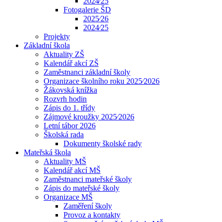
2024⁄25
Fotogalerie ŠD
2025⁄26
2024⁄25
Projekty
Základní škola
Aktuality ZŠ
Kalendář akcí ZŠ
Zaměstnanci základní školy
Organizace školního roku 2025⁄2026
Žákovská knížka
Rozvrh hodin
Zápis do 1. třídy
Zájmové kroužky 2025⁄2026
Letní tábor 2026
Školská rada
Dokumenty školské rady
Mateřská škola
Aktuality MŠ
Kalendář akcí MŠ
Zaměstnanci mateřské školy
Zápis do mateřské školy
Organizace MŠ
Zaměření školy
Provoz a kontakty