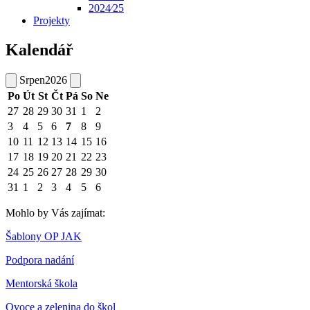
2024⁄25
Projekty
Kalendář
Srpen
2026
Po
Út
St
Čt
Pá
So
Ne
27
28
29
30
31
1
2
3
4
5
6
7
8
9
10
11
12
13
14
15
16
17
18
19
20
21
22
23
24
25
26
27
28
29
30
31
1
2
3
4
5
6
Mohlo by Vás zajímat:
Šablony OP JAK
Podpora nadání
Mentorská škola
Ovoce a zelenina do škol