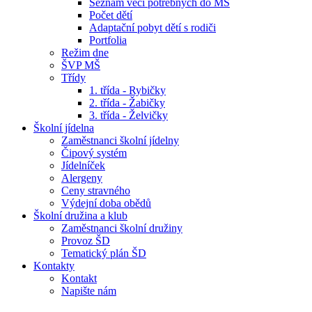
Seznam věcí potřebných do MŠ
Počet dětí
Adaptační pobyt dětí s rodiči
Portfolia
Režim dne
ŠVP MŠ
Třídy
1. třída - Rybičky
2. třída - Žabičky
3. třída - Želvičky
Školní jídelna
Zaměstnanci školní jídelny
Čipový systém
Jídelníček
Alergeny
Ceny stravného
Výdejní doba obědů
Školní družina a klub
Zaměstnanci školní družiny
Provoz ŠD
Tematický plán ŠD
Kontakty
Kontakt
Napište nám