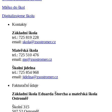
Mléko do škol
Digitalizujeme školu
Kontakty
Základní škola
tel.: 725 819 228
email:
skola@zsostromer.cz
Mateřská škola
tel.: 725 510 476
email:
ms@zsostromer.cz
Školní jídelna
tel.: 725 854 968
email:
jidelna@zsostromer.cz
Fakturační údaje
Základní škola Eduarda Štorcha a mateřská škola
Ostroměř
Školní 315
507 52 Ostroměř