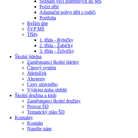
Seznam věcí potřebných do MŠ
Počet dětí
Adaptační pobyt dětí s rodiči
Portfolia
Režim dne
ŠVP MŠ
Třídy
1. třída - Rybičky
2. třída - Žabičky
3. třída - Želvičky
Školní jídelna
Zaměstnanci školní jídelny
Čipový systém
Jídelníček
Alergeny
Ceny stravného
Výdejní doba obědů
Školní družina a klub
Zaměstnanci školní družiny
Provoz ŠD
Tematický plán ŠD
Kontakty
Kontakt
Napište nám