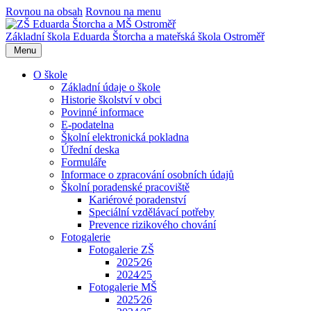
Rovnou na obsah
Rovnou na menu
Základní škola Eduarda Štorcha a mateřská škola Ostroměř
Menu
O škole
Základní údaje o škole
Historie školství v obci
Povinné informace
E-podatelna
Školní elektronická pokladna
Úřední deska
Formuláře
Informace o zpracování osobních údajů
Školní poradenské pracoviště
Kariérové poradenství
Speciální vzdělávací potřeby
Prevence rizikového chování
Fotogalerie
Fotogalerie ZŠ
2025⁄26
2024⁄25
Fotogalerie MŠ
2025⁄26