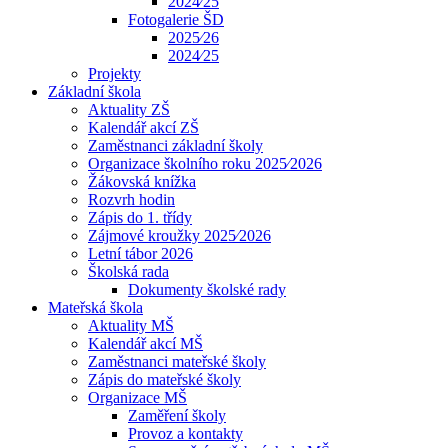
2024⁄25
Fotogalerie ŠD
2025⁄26
2024⁄25
Projekty
Základní škola
Aktuality ZŠ
Kalendář akcí ZŠ
Zaměstnanci základní školy
Organizace školního roku 2025⁄2026
Žákovská knížka
Rozvrh hodin
Zápis do 1. třídy
Zájmové kroužky 2025⁄2026
Letní tábor 2026
Školská rada
Dokumenty školské rady
Mateřská škola
Aktuality MŠ
Kalendář akcí MŠ
Zaměstnanci mateřské školy
Zápis do mateřské školy
Organizace MŠ
Zaměření školy
Provoz a kontakty