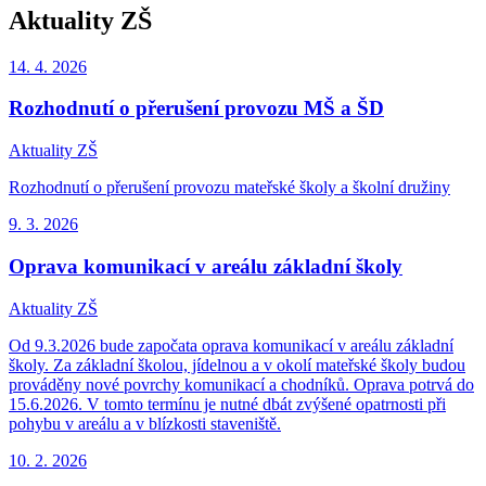
Aktuality ZŠ
14. 4.
2026
Rozhodnutí o přerušení provozu MŠ a ŠD
Aktuality ZŠ
Rozhodnutí o přerušení provozu mateřské školy a školní družiny
9. 3.
2026
Oprava komunikací v areálu základní školy
Aktuality ZŠ
Od 9.3.2026 bude započata oprava komunikací v areálu základní
školy. Za základní školou, jídelnou a v okolí mateřské školy budou
prováděny nové povrchy komunikací a chodníků. Oprava potrvá do
15.6.2026. V tomto termínu je nutné dbát zvýšené opatrnosti při
pohybu v areálu a v blízkosti staveniště.
10. 2.
2026