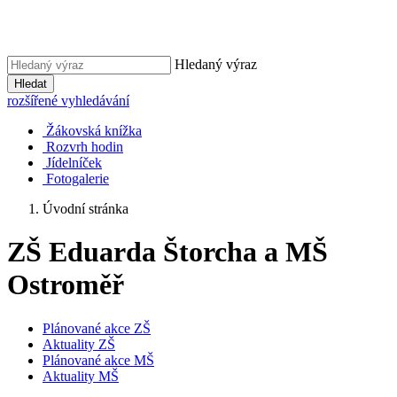
Hledaný výraz
Hledat
rozšířené vyhledávání
Žákovská knížka
Rozvrh hodin
Jídelníček
Fotogalerie
Úvodní stránka
ZŠ Eduarda Štorcha a MŠ
Ostroměř
Plánované akce ZŠ
Aktuality ZŠ
Plánované akce MŠ
Aktuality MŠ