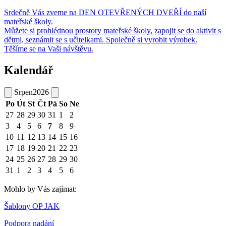
Srdečně Vás zveme na DEN OTEVŘENÝCH DVEŘÍ do naší
mateřské školy.
Můžete si prohlédnou prostory mateřské školy, zapojit se do aktivit s
dětmi, seznámit se s učitelkami. Společně si vyrobit výrobek.
Těšíme se na Vaši návštěvu.
Kalendář
Srpen
2026
Po
Út
St
Čt
Pá
So
Ne
27
28
29
30
31
1
2
3
4
5
6
7
8
9
10
11
12
13
14
15
16
17
18
19
20
21
22
23
24
25
26
27
28
29
30
31
1
2
3
4
5
6
Mohlo by Vás zajímat:
Šablony OP JAK
Podpora nadání