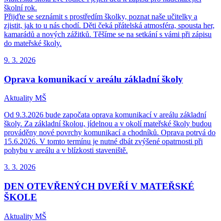
školní rok.
Přijďte se seznámit s prostředím školky, poznat naše učitelky a
zjistit, jak to u nás chodí. Děti čeká přátelská atmosféra, spousta her,
kamarádů a nových zážitků. Těšíme se na setkání s vámi při zápisu
do mateřské školy.
9. 3.
2026
Oprava komunikací v areálu základní školy
Aktuality MŠ
Od 9.3.2026 bude započata oprava komunikací v areálu základní
školy. Za základní školou, jídelnou a v okolí mateřské školy budou
prováděny nové povrchy komunikací a chodníků. Oprava potrvá do
15.6.2026. V tomto termínu je nutné dbát zvýšené opatrnosti při
pohybu v areálu a v blízkosti staveniště.
3. 3.
2026
DEN OTEVŘENÝCH DVEŘÍ V MATEŘSKÉ
ŠKOLE
Aktuality MŠ