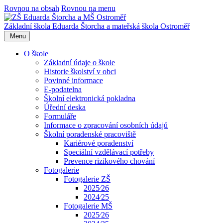
Rovnou na obsah
Rovnou na menu
Základní škola Eduarda Štorcha a mateřská škola Ostroměř
Menu
O škole
Základní údaje o škole
Historie školství v obci
Povinné informace
E-podatelna
Školní elektronická pokladna
Úřední deska
Formuláře
Informace o zpracování osobních údajů
Školní poradenské pracoviště
Kariérové poradenství
Speciální vzdělávací potřeby
Prevence rizikového chování
Fotogalerie
Fotogalerie ZŠ
2025⁄26
2024⁄25
Fotogalerie MŠ
2025⁄26