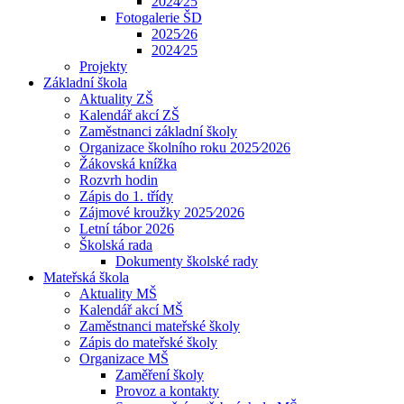
2024⁄25
Fotogalerie ŠD
2025⁄26
2024⁄25
Projekty
Základní škola
Aktuality ZŠ
Kalendář akcí ZŠ
Zaměstnanci základní školy
Organizace školního roku 2025⁄2026
Žákovská knížka
Rozvrh hodin
Zápis do 1. třídy
Zájmové kroužky 2025⁄2026
Letní tábor 2026
Školská rada
Dokumenty školské rady
Mateřská škola
Aktuality MŠ
Kalendář akcí MŠ
Zaměstnanci mateřské školy
Zápis do mateřské školy
Organizace MŠ
Zaměření školy
Provoz a kontakty