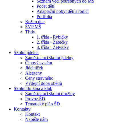
Seznam věcí potřebných do MŠ
Počet dětí
Adaptační pobyt dětí s rodiči
Portfolia
Režim dne
ŠVP MŠ
Třídy
1. třída - Rybičky
2. třída - Žabičky
3. třída - Želvičky
Školní jídelna
Zaměstnanci školní jídelny
Čipový systém
Jídelníček
Alergeny
Ceny stravného
Výdejní doba obědů
Školní družina a klub
Zaměstnanci školní družiny
Provoz ŠD
Tematický plán ŠD
Kontakty
Kontakt
Napište nám