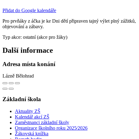
Přidat do Google kalendáře
Pro prvňáky z áčka je ke Dni dětí připraven tajný výlet plný zážitků,
objevování a zábavy.
Typ akce: ostatní (akce pro žáky)
Další informace
Adresa místa konání
Lázně Bělohrad
Základní škola
Aktuality ZŠ
Kalendář akcí ZŠ
Zaměstnanci základní školy
Organizace školního roku 2025⁄2026
Žákovská knížka