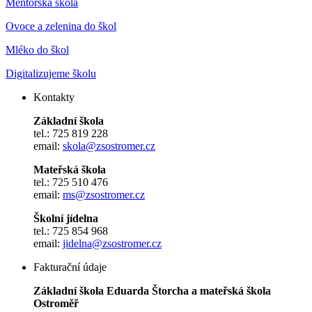
Mentorská škola
Ovoce a zelenina do škol
Mléko do škol
Digitalizujeme školu
Kontakty
Základní škola
tel.: 725 819 228
email:
skola@zsostromer.cz
Mateřská škola
tel.: 725 510 476
email:
ms@zsostromer.cz
Školní jídelna
tel.: 725 854 968
email:
jidelna@zsostromer.cz
Fakturační údaje
Základní škola Eduarda Štorcha a mateřská škola
Ostroměř