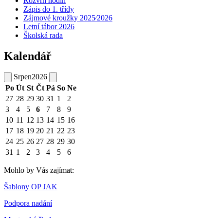
Rozvrh hodin
Zápis do 1. třídy
Zájmové kroužky 2025⁄2026
Letní tábor 2026
Školská rada
Kalendář
Srpen
2026
Po
Út
St
Čt
Pá
So
Ne
27
28
29
30
31
1
2
3
4
5
6
7
8
9
10
11
12
13
14
15
16
17
18
19
20
21
22
23
24
25
26
27
28
29
30
31
1
2
3
4
5
6
Mohlo by Vás zajímat:
Šablony OP JAK
Podpora nadání