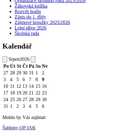
Organizace školního roku 2025⁄2026
Žákovská knížka
Rozvrh hodin
Zápis do 1. třídy
Zájmové kroužky 2025⁄2026
Letní tábor 2026
Školská rada
Kalendář
Srpen
2026
Po
Út
St
Čt
Pá
So
Ne
27
28
29
30
31
1
2
3
4
5
6
7
8
9
10
11
12
13
14
15
16
17
18
19
20
21
22
23
24
25
26
27
28
29
30
31
1
2
3
4
5
6
Mohlo by Vás zajímat:
Šablony OP JAK