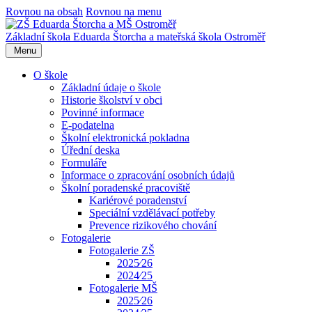
Rovnou na obsah
Rovnou na menu
Základní škola Eduarda Štorcha a mateřská škola Ostroměř
Menu
O škole
Základní údaje o škole
Historie školství v obci
Povinné informace
E-podatelna
Školní elektronická pokladna
Úřední deska
Formuláře
Informace o zpracování osobních údajů
Školní poradenské pracoviště
Kariérové poradenství
Speciální vzdělávací potřeby
Prevence rizikového chování
Fotogalerie
Fotogalerie ZŠ
2025⁄26
2024⁄25
Fotogalerie MŠ
2025⁄26