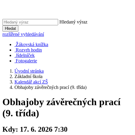
Hledaný výraz
Hledat
rozšířené vyhledávání
Žákovská knížka
Rozvrh hodin
Jídelníček
Fotogalerie
Úvodní stránka
Základní škola
Kalendář akcí ZŠ
Obhajoby závěrečných prací (9. třída)
Obhajoby závěrečných prací
(9. třída)
Kdy:
17. 6. 2026 7:30