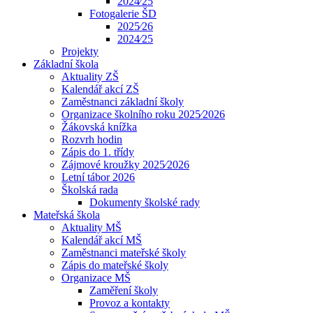
2024⁄25
Fotogalerie ŠD
2025⁄26
2024⁄25
Projekty
Základní škola
Aktuality ZŠ
Kalendář akcí ZŠ
Zaměstnanci základní školy
Organizace školního roku 2025⁄2026
Žákovská knížka
Rozvrh hodin
Zápis do 1. třídy
Zájmové kroužky 2025⁄2026
Letní tábor 2026
Školská rada
Dokumenty školské rady
Mateřská škola
Aktuality MŠ
Kalendář akcí MŠ
Zaměstnanci mateřské školy
Zápis do mateřské školy
Organizace MŠ
Zaměření školy
Provoz a kontakty