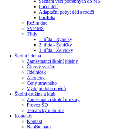
Seznam věcí potřebných do MŠ
Počet dětí
Adaptační pobyt dětí s rodiči
Portfolia
Režim dne
ŠVP MŠ
Třídy
1. třída - Rybičky
2. třída - Žabičky
3. třída - Želvičky
Školní jídelna
Zaměstnanci školní jídelny
Čipový systém
Jídelníček
Alergeny
Ceny stravného
Výdejní doba obědů
Školní družina a klub
Zaměstnanci školní družiny
Provoz ŠD
Tematický plán ŠD
Kontakty
Kontakt
Napište nám