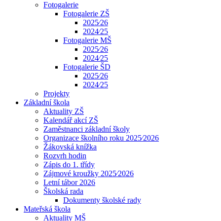
Fotogalerie
Fotogalerie ZŠ
2025⁄26
2024⁄25
Fotogalerie MŠ
2025⁄26
2024⁄25
Fotogalerie ŠD
2025⁄26
2024⁄25
Projekty
Základní škola
Aktuality ZŠ
Kalendář akcí ZŠ
Zaměstnanci základní školy
Organizace školního roku 2025⁄2026
Žákovská knížka
Rozvrh hodin
Zápis do 1. třídy
Zájmové kroužky 2025⁄2026
Letní tábor 2026
Školská rada
Dokumenty školské rady
Mateřská škola
Aktuality MŠ