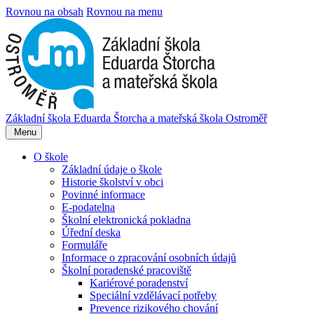
Rovnou na obsah
Rovnou na menu
Základní škola Eduarda Štorcha a mateřská škola Ostroměř
Menu
O škole
Základní údaje o škole
Historie školství v obci
Povinné informace
E-podatelna
Školní elektronická pokladna
Úřední deska
Formuláře
Informace o zpracování osobních údajů
Školní poradenské pracoviště
Kariérové poradenství
Speciální vzdělávací potřeby
Prevence rizikového chování