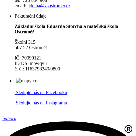
tel.: 725 854 968
email:
jidelna@zsostromer.cz
Fakturační údaje
Základní škola Eduarda Štorcha a mateřská škola
Ostroměř
Školní 315
507 52 Ostroměř
IČ: 70999121
ID DS: mpwqvii
č. ú.: 1163798349/0800
Sledujte nás na Facebooku
Sledujte nás na Instagramu
nahoru