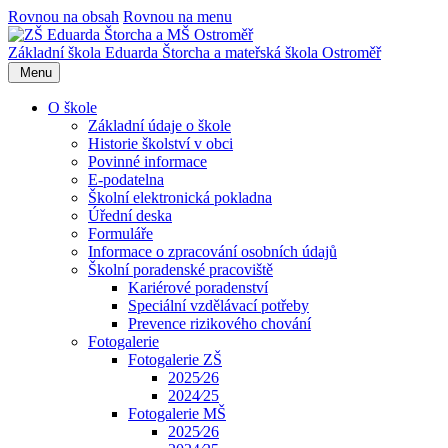
Rovnou na obsah
Rovnou na menu
Základní škola Eduarda Štorcha a mateřská škola Ostroměř
Menu
O škole
Základní údaje o škole
Historie školství v obci
Povinné informace
E-podatelna
Školní elektronická pokladna
Úřední deska
Formuláře
Informace o zpracování osobních údajů
Školní poradenské pracoviště
Kariérové poradenství
Speciální vzdělávací potřeby
Prevence rizikového chování
Fotogalerie
Fotogalerie ZŠ
2025⁄26
2024⁄25
Fotogalerie MŠ
2025⁄26