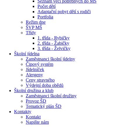
Seznam věcí potřebných do MŠ
Počet dětí
Adaptační pobyt dětí s rodiči
Portfolia
Režim dne
ŠVP MŠ
Třídy
1. třída - Rybičky
2. třída - Žabičky
3. třída - Želvičky
Školní jídelna
Zaměstnanci školní jídelny
Čipový systém
Jídelníček
Alergeny
Ceny stravného
Výdejní doba obědů
Školní družina a klub
Zaměstnanci školní družiny
Provoz ŠD
Tematický plán ŠD
Kontakty
Kontakt
Napište nám