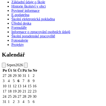
Základní údaje o škole
Historie školství v obci
Povinné informace
E-podatelna
Školní elektronická pokladna
Úřední deska
Formuláře
Informace o zpracování osobních údajů
Školní poradenské pracoviště
Fotogalerie
Projekty
Kalendář
Srpen
2026
Po
Út
St
Čt
Pá
So
Ne
27
28
29
30
31
1
2
3
4
5
6
7
8
9
10
11
12
13
14
15
16
17
18
19
20
21
22
23
24
25
26
27
28
29
30
31
1
2
3
4
5
6