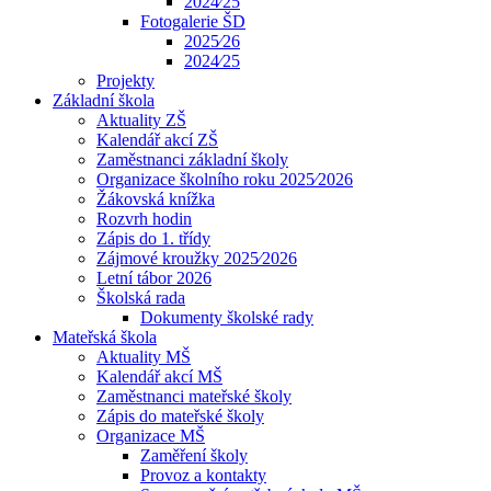
2024⁄25
Fotogalerie ŠD
2025⁄26
2024⁄25
Projekty
Základní škola
Aktuality ZŠ
Kalendář akcí ZŠ
Zaměstnanci základní školy
Organizace školního roku 2025⁄2026
Žákovská knížka
Rozvrh hodin
Zápis do 1. třídy
Zájmové kroužky 2025⁄2026
Letní tábor 2026
Školská rada
Dokumenty školské rady
Mateřská škola
Aktuality MŠ
Kalendář akcí MŠ
Zaměstnanci mateřské školy
Zápis do mateřské školy
Organizace MŠ
Zaměření školy
Provoz a kontakty