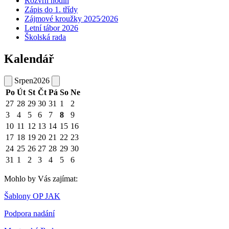
Rozvrh hodin
Zápis do 1. třídy
Zájmové kroužky 2025⁄2026
Letní tábor 2026
Školská rada
Kalendář
Srpen
2026
Po
Út
St
Čt
Pá
So
Ne
27
28
29
30
31
1
2
3
4
5
6
7
8
9
10
11
12
13
14
15
16
17
18
19
20
21
22
23
24
25
26
27
28
29
30
31
1
2
3
4
5
6
Mohlo by Vás zajímat:
Šablony OP JAK
Podpora nadání