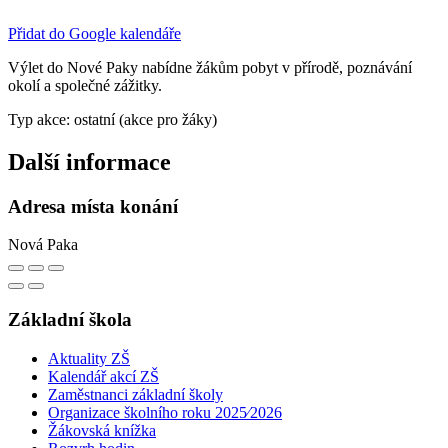
Přidat do Google kalendáře
Výlet do Nové Paky nabídne žákům pobyt v přírodě, poznávání
okolí a společné zážitky.
Typ akce: ostatní (akce pro žáky)
Další informace
Adresa místa konání
Nová Paka
Základní škola
Aktuality ZŠ
Kalendář akcí ZŠ
Zaměstnanci základní školy
Organizace školního roku 2025⁄2026
Žákovská knížka