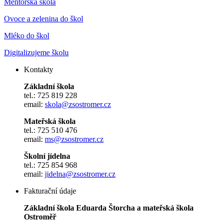
Mentorská škola
Ovoce a zelenina do škol
Mléko do škol
Digitalizujeme školu
Kontakty
Základní škola
tel.: 725 819 228
email:
skola@zsostromer.cz
Mateřská škola
tel.: 725 510 476
email:
ms@zsostromer.cz
Školní jídelna
tel.: 725 854 968
email:
jidelna@zsostromer.cz
Fakturační údaje
Základní škola Eduarda Štorcha a mateřská škola
Ostroměř