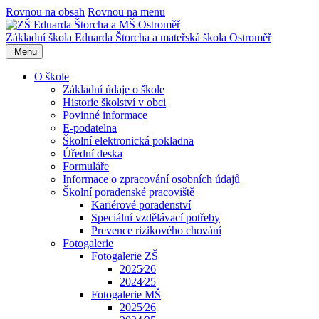
Rovnou na obsah
Rovnou na menu
Základní škola Eduarda Štorcha a mateřská škola Ostroměř
Menu
O škole
Základní údaje o škole
Historie školství v obci
Povinné informace
E-podatelna
Školní elektronická pokladna
Úřední deska
Formuláře
Informace o zpracování osobních údajů
Školní poradenské pracoviště
Kariérové poradenství
Speciální vzdělávací potřeby
Prevence rizikového chování
Fotogalerie
Fotogalerie ZŠ
2025⁄26
2024⁄25
Fotogalerie MŠ
2025⁄26