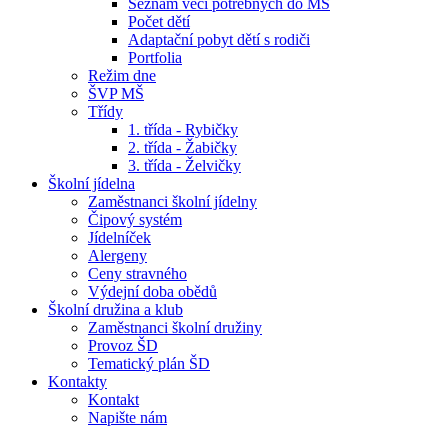
Seznam věcí potřebných do MŠ
Počet dětí
Adaptační pobyt dětí s rodiči
Portfolia
Režim dne
ŠVP MŠ
Třídy
1. třída - Rybičky
2. třída - Žabičky
3. třída - Želvičky
Školní jídelna
Zaměstnanci školní jídelny
Čipový systém
Jídelníček
Alergeny
Ceny stravného
Výdejní doba obědů
Školní družina a klub
Zaměstnanci školní družiny
Provoz ŠD
Tematický plán ŠD
Kontakty
Kontakt
Napište nám