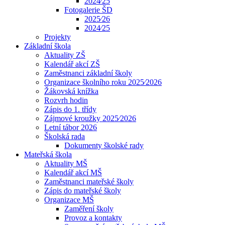
2024⁄25
Fotogalerie ŠD
2025⁄26
2024⁄25
Projekty
Základní škola
Aktuality ZŠ
Kalendář akcí ZŠ
Zaměstnanci základní školy
Organizace školního roku 2025⁄2026
Žákovská knížka
Rozvrh hodin
Zápis do 1. třídy
Zájmové kroužky 2025⁄2026
Letní tábor 2026
Školská rada
Dokumenty školské rady
Mateřská škola
Aktuality MŠ
Kalendář akcí MŠ
Zaměstnanci mateřské školy
Zápis do mateřské školy
Organizace MŠ
Zaměření školy
Provoz a kontakty