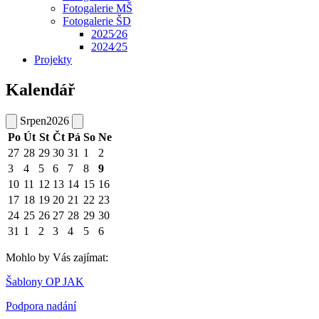
Fotogalerie MŠ
Fotogalerie ŠD
2025⁄26
2024⁄25
Projekty
Kalendář
Srpen
2026
Po
Út
St
Čt
Pá
So
Ne
27
28
29
30
31
1
2
3
4
5
6
7
8
9
10
11
12
13
14
15
16
17
18
19
20
21
22
23
24
25
26
27
28
29
30
31
1
2
3
4
5
6
Mohlo by Vás zajímat:
Šablony OP JAK
Podpora nadání