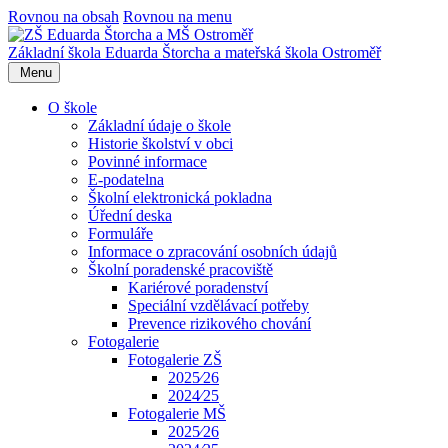
Rovnou na obsah
Rovnou na menu
Základní škola Eduarda Štorcha a mateřská škola Ostroměř
Menu
O škole
Základní údaje o škole
Historie školství v obci
Povinné informace
E-podatelna
Školní elektronická pokladna
Úřední deska
Formuláře
Informace o zpracování osobních údajů
Školní poradenské pracoviště
Kariérové poradenství
Speciální vzdělávací potřeby
Prevence rizikového chování
Fotogalerie
Fotogalerie ZŠ
2025⁄26
2024⁄25
Fotogalerie MŠ
2025⁄26