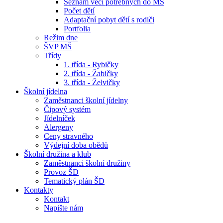
Seznam věcí potřebných do MŠ
Počet dětí
Adaptační pobyt dětí s rodiči
Portfolia
Režim dne
ŠVP MŠ
Třídy
1. třída - Rybičky
2. třída - Žabičky
3. třída - Želvičky
Školní jídelna
Zaměstnanci školní jídelny
Čipový systém
Jídelníček
Alergeny
Ceny stravného
Výdejní doba obědů
Školní družina a klub
Zaměstnanci školní družiny
Provoz ŠD
Tematický plán ŠD
Kontakty
Kontakt
Napište nám