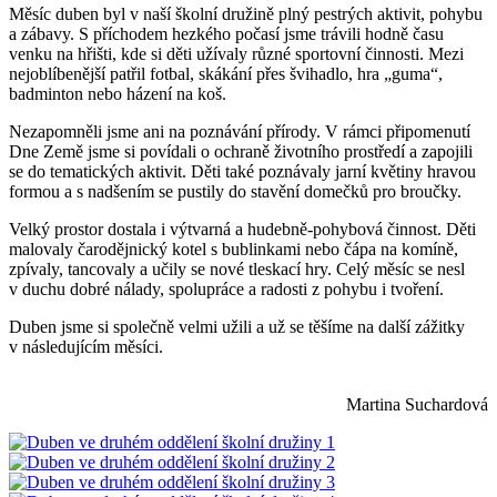
Měsíc duben byl v naší školní družině plný pestrých aktivit, pohybu
a zábavy. S příchodem hezkého počasí jsme trávili hodně času
venku na hřišti, kde si děti užívaly různé sportovní činnosti. Mezi
nejoblíbenější patřil fotbal, skákání přes švihadlo, hra „guma“,
badminton nebo házení na koš.
Nezapomněli jsme ani na poznávání přírody. V rámci připomenutí
Dne Země jsme si povídali o ochraně životního prostředí a zapojili
se do tematických aktivit. Děti také poznávaly jarní květiny hravou
formou a s nadšením se pustily do stavění domečků pro broučky.
Velký prostor dostala i výtvarná a hudebně-pohybová činnost. Děti
malovaly čarodějnický kotel s bublinkami nebo čápa na komíně,
zpívaly, tancovaly a učily se nové tleskací hry. Celý měsíc se nesl
v duchu dobré nálady, spolupráce a radosti z pohybu i tvoření.
Duben jsme si společně velmi užili a už se těšíme na další zážitky
v následujícím měsíci.
Martina Suchardová