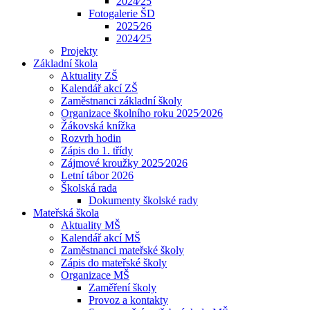
2024⁄25
Fotogalerie ŠD
2025⁄26
2024⁄25
Projekty
Základní škola
Aktuality ZŠ
Kalendář akcí ZŠ
Zaměstnanci základní školy
Organizace školního roku 2025⁄2026
Žákovská knížka
Rozvrh hodin
Zápis do 1. třídy
Zájmové kroužky 2025⁄2026
Letní tábor 2026
Školská rada
Dokumenty školské rady
Mateřská škola
Aktuality MŠ
Kalendář akcí MŠ
Zaměstnanci mateřské školy
Zápis do mateřské školy
Organizace MŠ
Zaměření školy
Provoz a kontakty