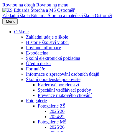
Rovnou na obsah
Rovnou na menu
Základní škola Eduarda Štorcha a mateřská škola Ostroměř
Menu
O škole
Základní údaje o škole
Historie školství v obci
Povinné informace
E-podatelna
Školní elektronická pokladna
Úřední deska
Formuláře
Informace o zpracování osobních údajů
Školní poradenské pracoviště
Kariérové poradenství
Speciální vzdělávací potřeby
Prevence rizikového chování
Fotogalerie
Fotogalerie ZŠ
2025⁄26
2024⁄25
Fotogalerie MŠ
2025⁄26