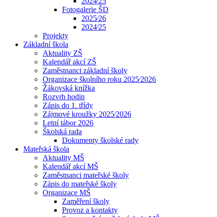
2024⁄25
Fotogalerie ŠD
2025⁄26
2024⁄25
Projekty
Základní škola
Aktuality ZŠ
Kalendář akcí ZŠ
Zaměstnanci základní školy
Organizace školního roku 2025⁄2026
Žákovská knížka
Rozvrh hodin
Zápis do 1. třídy
Zájmové kroužky 2025⁄2026
Letní tábor 2026
Školská rada
Dokumenty školské rady
Mateřská škola
Aktuality MŠ
Kalendář akcí MŠ
Zaměstnanci mateřské školy
Zápis do mateřské školy
Organizace MŠ
Zaměření školy
Provoz a kontakty