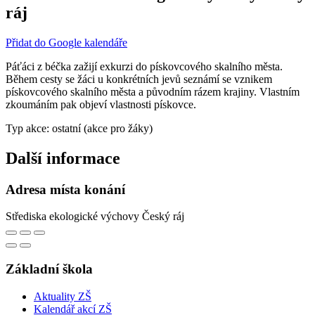
ráj
Přidat do Google kalendáře
Páťáci z béčka zažijí exkurzi do pískovcového skalního města.
Během cesty se žáci u konkrétních jevů seznámí se vznikem
pískovcového skalního města a původním rázem krajiny. Vlastním
zkoumáním pak objeví vlastnosti pískovce.
Typ akce: ostatní (akce pro žáky)
Další informace
Adresa místa konání
Střediska ekologické výchovy Český ráj
Základní škola
Aktuality ZŠ
Kalendář akcí ZŠ