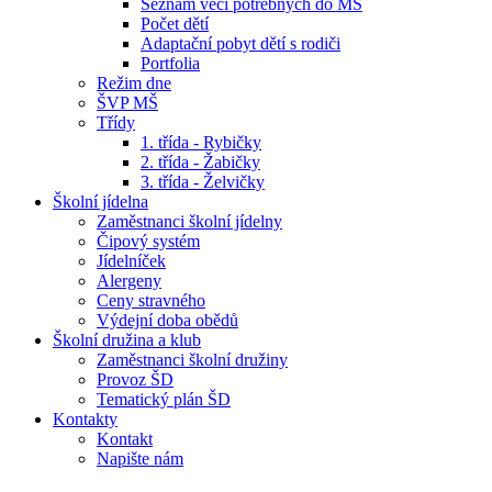
Seznam věcí potřebných do MŠ
Počet dětí
Adaptační pobyt dětí s rodiči
Portfolia
Režim dne
ŠVP MŠ
Třídy
1. třída - Rybičky
2. třída - Žabičky
3. třída - Želvičky
Školní jídelna
Zaměstnanci školní jídelny
Čipový systém
Jídelníček
Alergeny
Ceny stravného
Výdejní doba obědů
Školní družina a klub
Zaměstnanci školní družiny
Provoz ŠD
Tematický plán ŠD
Kontakty
Kontakt
Napište nám