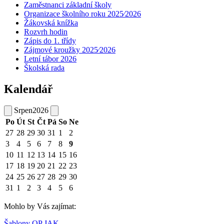
Zaměstnanci základní školy
Organizace školního roku 2025⁄2026
Žákovská knížka
Rozvrh hodin
Zápis do 1. třídy
Zájmové kroužky 2025⁄2026
Letní tábor 2026
Školská rada
Kalendář
Srpen
2026
Po
Út
St
Čt
Pá
So
Ne
27
28
29
30
31
1
2
3
4
5
6
7
8
9
10
11
12
13
14
15
16
17
18
19
20
21
22
23
24
25
26
27
28
29
30
31
1
2
3
4
5
6
Mohlo by Vás zajímat:
Šablony OP JAK