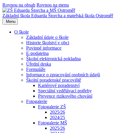
Rovnou na obsah
Rovnou na menu
Základní škola Eduarda Štorcha a mateřská škola Ostroměř
Menu
O škole
Základní údaje o škole
Historie školství v obci
Povinné informace
E-podatelna
Školní elektronická pokladna
Úřední deska
Formuláře
Informace o zpracování osobních údajů
Školní poradenské pracoviště
Kariérové poradenství
Speciální vzdělávací potřeby
Prevence rizikového chování
Fotogalerie
Fotogalerie ZŠ
2025⁄26
2024⁄25
Fotogalerie MŠ
2025⁄26