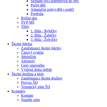
Seznam věcí potřebných do MŠ
Počet dětí
Adaptační pobyt dětí s rodiči
Portfolia
Režim dne
ŠVP MŠ
Třídy
1. třída - Rybičky
2. třída - Žabičky
3. třída - Želvičky
Školní jídelna
Zaměstnanci školní jídelny
Čipový systém
Jídelníček
Alergeny
Ceny stravného
Výdejní doba obědů
Školní družina a klub
Zaměstnanci školní družiny
Provoz ŠD
Tematický plán ŠD
Kontakty
Kontakt
Napište nám