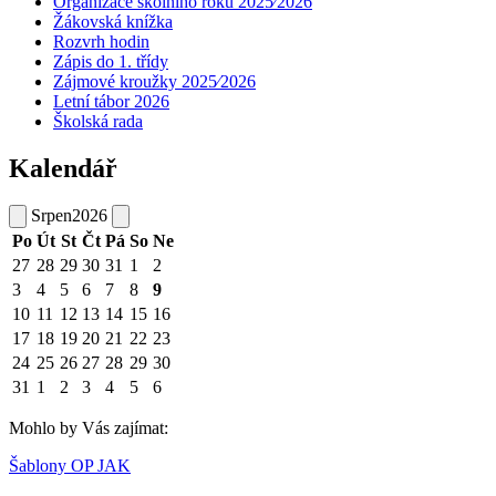
Organizace školního roku 2025⁄2026
Žákovská knížka
Rozvrh hodin
Zápis do 1. třídy
Zájmové kroužky 2025⁄2026
Letní tábor 2026
Školská rada
Kalendář
Srpen
2026
Po
Út
St
Čt
Pá
So
Ne
27
28
29
30
31
1
2
3
4
5
6
7
8
9
10
11
12
13
14
15
16
17
18
19
20
21
22
23
24
25
26
27
28
29
30
31
1
2
3
4
5
6
Mohlo by Vás zajímat:
Šablony OP JAK