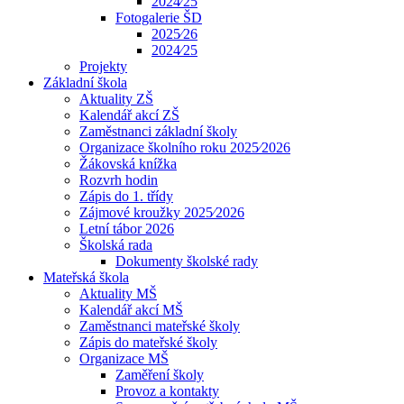
2024⁄25
Fotogalerie ŠD
2025⁄26
2024⁄25
Projekty
Základní škola
Aktuality ZŠ
Kalendář akcí ZŠ
Zaměstnanci základní školy
Organizace školního roku 2025⁄2026
Žákovská knížka
Rozvrh hodin
Zápis do 1. třídy
Zájmové kroužky 2025⁄2026
Letní tábor 2026
Školská rada
Dokumenty školské rady
Mateřská škola
Aktuality MŠ
Kalendář akcí MŠ
Zaměstnanci mateřské školy
Zápis do mateřské školy
Organizace MŠ
Zaměření školy
Provoz a kontakty