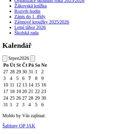
Organizace školního roku 2025⁄2026
Žákovská knížka
Rozvrh hodin
Zápis do 1. třídy
Zájmové kroužky 2025⁄2026
Letní tábor 2026
Školská rada
Kalendář
Srpen
2026
Po
Út
St
Čt
Pá
So
Ne
27
28
29
30
31
1
2
3
4
5
6
7
8
9
10
11
12
13
14
15
16
17
18
19
20
21
22
23
24
25
26
27
28
29
30
31
1
2
3
4
5
6
Mohlo by Vás zajímat:
Šablony OP JAK