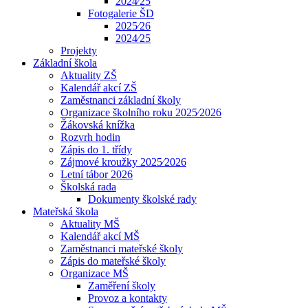
2024⁄25
Fotogalerie ŠD
2025⁄26
2024⁄25
Projekty
Základní škola
Aktuality ZŠ
Kalendář akcí ZŠ
Zaměstnanci základní školy
Organizace školního roku 2025⁄2026
Žákovská knížka
Rozvrh hodin
Zápis do 1. třídy
Zájmové kroužky 2025⁄2026
Letní tábor 2026
Školská rada
Dokumenty školské rady
Mateřská škola
Aktuality MŠ
Kalendář akcí MŠ
Zaměstnanci mateřské školy
Zápis do mateřské školy
Organizace MŠ
Zaměření školy
Provoz a kontakty