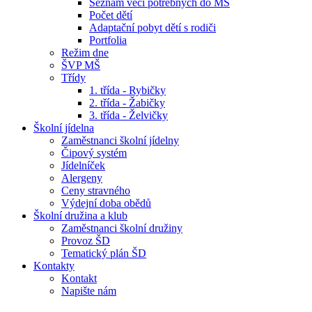
Seznam věcí potřebných do MŠ
Počet dětí
Adaptační pobyt dětí s rodiči
Portfolia
Režim dne
ŠVP MŠ
Třídy
1. třída - Rybičky
2. třída - Žabičky
3. třída - Želvičky
Školní jídelna
Zaměstnanci školní jídelny
Čipový systém
Jídelníček
Alergeny
Ceny stravného
Výdejní doba obědů
Školní družina a klub
Zaměstnanci školní družiny
Provoz ŠD
Tematický plán ŠD
Kontakty
Kontakt
Napište nám