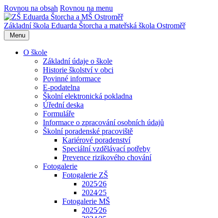
Rovnou na obsah
Rovnou na menu
Základní škola Eduarda Štorcha a mateřská škola Ostroměř
Menu
O škole
Základní údaje o škole
Historie školství v obci
Povinné informace
E-podatelna
Školní elektronická pokladna
Úřední deska
Formuláře
Informace o zpracování osobních údajů
Školní poradenské pracoviště
Kariérové poradenství
Speciální vzdělávací potřeby
Prevence rizikového chování
Fotogalerie
Fotogalerie ZŠ
2025⁄26
2024⁄25
Fotogalerie MŠ
2025⁄26