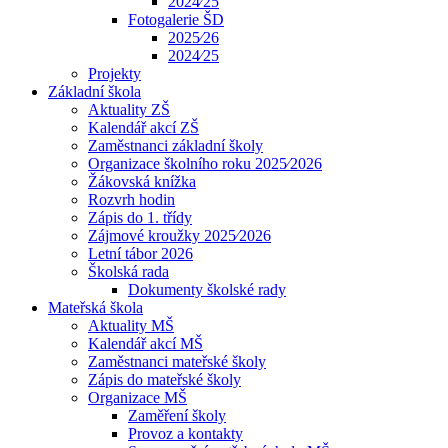
2024⁄25
Fotogalerie ŠD
2025⁄26
2024⁄25
Projekty
Základní škola
Aktuality ZŠ
Kalendář akcí ZŠ
Zaměstnanci základní školy
Organizace školního roku 2025⁄2026
Žákovská knížka
Rozvrh hodin
Zápis do 1. třídy
Zájmové kroužky 2025⁄2026
Letní tábor 2026
Školská rada
Dokumenty školské rady
Mateřská škola
Aktuality MŠ
Kalendář akcí MŠ
Zaměstnanci mateřské školy
Zápis do mateřské školy
Organizace MŠ
Zaměření školy
Provoz a kontakty