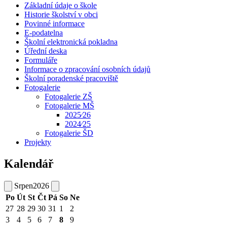
Základní údaje o škole
Historie školství v obci
Povinné informace
E-podatelna
Školní elektronická pokladna
Úřední deska
Formuláře
Informace o zpracování osobních údajů
Školní poradenské pracoviště
Fotogalerie
Fotogalerie ZŠ
Fotogalerie MŠ
2025⁄26
2024⁄25
Fotogalerie ŠD
Projekty
Kalendář
Srpen
2026
Po
Út
St
Čt
Pá
So
Ne
27
28
29
30
31
1
2
3
4
5
6
7
8
9