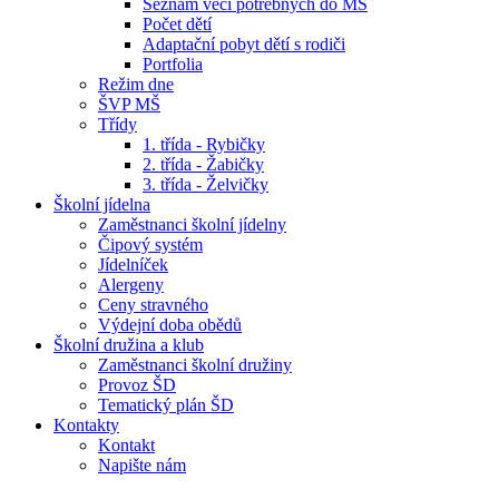
Seznam věcí potřebných do MŠ
Počet dětí
Adaptační pobyt dětí s rodiči
Portfolia
Režim dne
ŠVP MŠ
Třídy
1. třída - Rybičky
2. třída - Žabičky
3. třída - Želvičky
Školní jídelna
Zaměstnanci školní jídelny
Čipový systém
Jídelníček
Alergeny
Ceny stravného
Výdejní doba obědů
Školní družina a klub
Zaměstnanci školní družiny
Provoz ŠD
Tematický plán ŠD
Kontakty
Kontakt
Napište nám