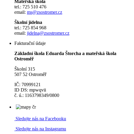
Mateřská škola
tel.: 725 510 476
email:
ms@zsostromer.cz
Školní jídelna
tel.: 725 854 968
email:
jidelna@zsostromer.cz
Fakturační údaje
Základní škola Eduarda Štorcha a mateřská škola
Ostroměř
Školní 315
507 52 Ostroměř
IČ: 70999121
ID DS: mpwqvii
č. ú.: 1163798349/0800
Sledujte nás na Facebooku
Sledujte nás na Instagramu