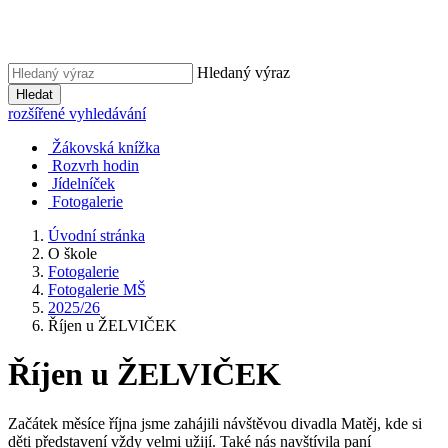
Hledaný výraz
Hledat
rozšířené vyhledávání
Žákovská knížka
Rozvrh hodin
Jídelníček
Fotogalerie
Úvodní stránka
O škole
Fotogalerie
Fotogalerie MŠ
2025/26
Říjen u ŽELVIČEK
Říjen u ŽELVIČEK
Začátek měsíce října jsme zahájili návštěvou divadla Matěj, kde si
děti představení vždy velmi užijí. Také nás navštívila paní