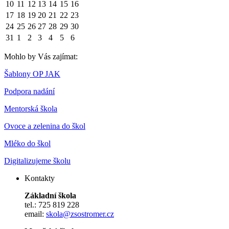
10
11
12
13
14
15
16
17
18
19
20
21
22
23
24
25
26
27
28
29
30
31
1
2
3
4
5
6
Mohlo by Vás zajímat:
Šablony OP JAK
Podpora nadání
Mentorská škola
Ovoce a zelenina do škol
Mléko do škol
Digitalizujeme školu
Kontakty
Základní škola
tel.: 725 819 228
email:
skola@zsostromer.cz