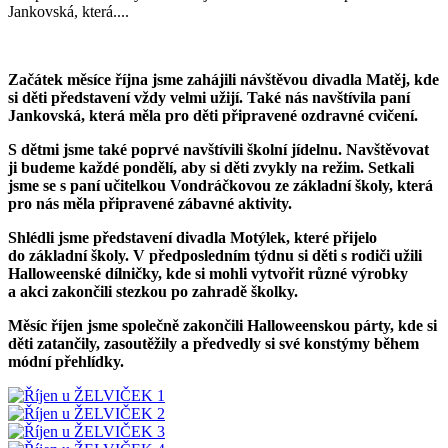
Jankovská, která....
Začátek měsíce října jsme zahájili návštěvou divadla Matěj, kde
si děti představení vždy velmi užijí. Také nás navštívila paní
Jankovská, která měla pro děti připravené ozdravné cvičení.
S dětmi jsme také poprvé navštívili školní jídelnu. Navštěvovat
ji budeme každé pondělí, aby si děti zvykly na režim. Setkali
jsme se s paní učitelkou Vondráčkovou ze základní školy, která
pro nás měla připravené zábavné aktivity.
Shlédli jsme představení divadla Motýlek, které přijelo
do základní školy. V předposledním týdnu si děti s rodiči užili
Halloweenské dílničky, kde si mohli vytvořit různé výrobky
a akci zakončili stezkou po zahradě školky.
Měsíc říjen jsme společně zakončili Halloweenskou párty, kde si
děti zatančily, zasoutěžily a předvedly si své konstýmy během
módní přehlídky.