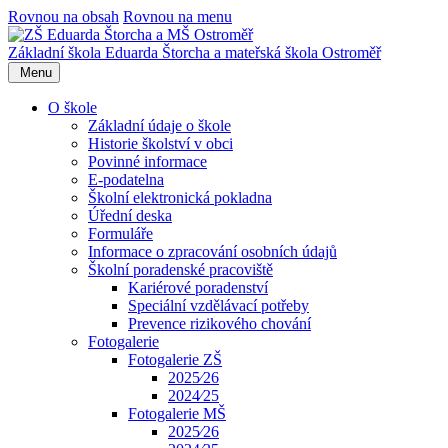
Rovnou na obsah
Rovnou na menu
Základní škola Eduarda Štorcha a mateřská škola Ostroměř
Menu
O škole
Základní údaje o škole
Historie školství v obci
Povinné informace
E-podatelna
Školní elektronická pokladna
Úřední deska
Formuláře
Informace o zpracování osobních údajů
Školní poradenské pracoviště
Kariérové poradenství
Speciální vzdělávací potřeby
Prevence rizikového chování
Fotogalerie
Fotogalerie ZŠ
2025⁄26
2024⁄25
Fotogalerie MŠ
2025⁄26