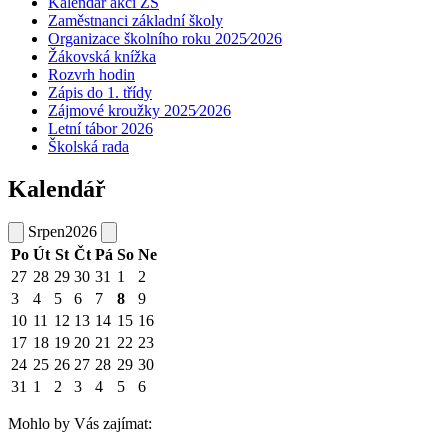
Kalendář akcí ZŠ
Zaměstnanci základní školy
Organizace školního roku 2025⁄2026
Žákovská knížka
Rozvrh hodin
Zápis do 1. třídy
Zájmové kroužky 2025⁄2026
Letní tábor 2026
Školská rada
Kalendář
Srpen
2026
Po
Út
St
Čt
Pá
So
Ne
27
28
29
30
31
1
2
3
4
5
6
7
8
9
10
11
12
13
14
15
16
17
18
19
20
21
22
23
24
25
26
27
28
29
30
31
1
2
3
4
5
6
Mohlo by Vás zajímat: