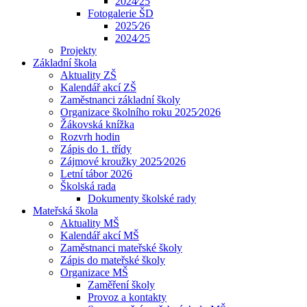
2024⁄25
Fotogalerie ŠD
2025⁄26
2024⁄25
Projekty
Základní škola
Aktuality ZŠ
Kalendář akcí ZŠ
Zaměstnanci základní školy
Organizace školního roku 2025⁄2026
Žákovská knížka
Rozvrh hodin
Zápis do 1. třídy
Zájmové kroužky 2025⁄2026
Letní tábor 2026
Školská rada
Dokumenty školské rady
Mateřská škola
Aktuality MŠ
Kalendář akcí MŠ
Zaměstnanci mateřské školy
Zápis do mateřské školy
Organizace MŠ
Zaměření školy
Provoz a kontakty