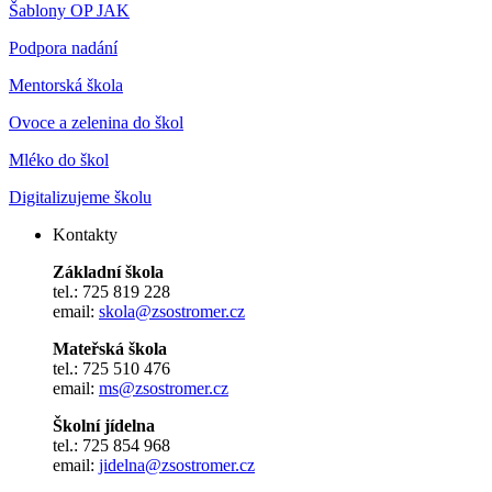
Šablony OP JAK
Podpora nadání
Mentorská škola
Ovoce a zelenina do škol
Mléko do škol
Digitalizujeme školu
Kontakty
Základní škola
tel.: 725 819 228
email:
skola@zsostromer.cz
Mateřská škola
tel.: 725 510 476
email:
ms@zsostromer.cz
Školní jídelna
tel.: 725 854 968
email:
jidelna@zsostromer.cz