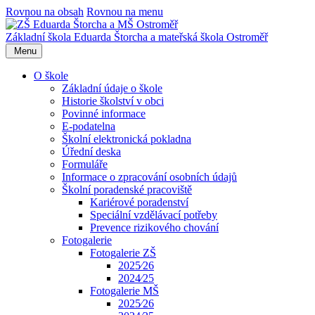
Rovnou na obsah
Rovnou na menu
Základní škola Eduarda Štorcha a mateřská škola Ostroměř
Menu
O škole
Základní údaje o škole
Historie školství v obci
Povinné informace
E-podatelna
Školní elektronická pokladna
Úřední deska
Formuláře
Informace o zpracování osobních údajů
Školní poradenské pracoviště
Kariérové poradenství
Speciální vzdělávací potřeby
Prevence rizikového chování
Fotogalerie
Fotogalerie ZŠ
2025⁄26
2024⁄25
Fotogalerie MŠ
2025⁄26