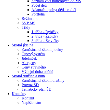
Seznam věcí potřebných do MŠ
Počet dětí
Adaptační pobyt dětí s rodiči
Portfolia
Režim dne
ŠVP MŠ
Třídy
1. třída - Rybičky
2. třída - Žabičky
3. třída - Želvičky
Školní jídelna
Zaměstnanci školní jídelny
Čipový systém
Jídelníček
Alergeny
Ceny stravného
Výdejní doba obědů
Školní družina a klub
Zaměstnanci školní družiny
Provoz ŠD
Tematický plán ŠD
Kontakty
Kontakt
Napište nám