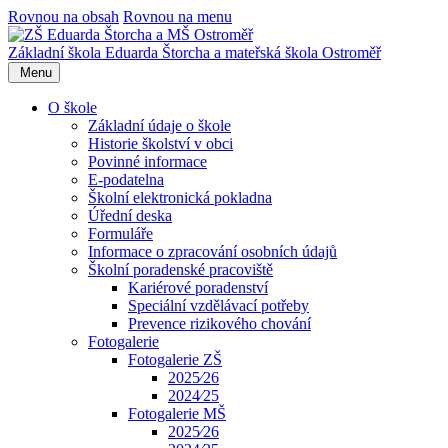
Rovnou na obsah
Rovnou na menu
Základní škola Eduarda Štorcha a mateřská škola Ostroměř
Menu
O škole
Základní údaje o škole
Historie školství v obci
Povinné informace
E-podatelna
Školní elektronická pokladna
Úřední deska
Formuláře
Informace o zpracování osobních údajů
Školní poradenské pracoviště
Kariérové poradenství
Speciální vzdělávací potřeby
Prevence rizikového chování
Fotogalerie
Fotogalerie ZŠ
2025⁄26
2024⁄25
Fotogalerie MŠ
2025⁄26