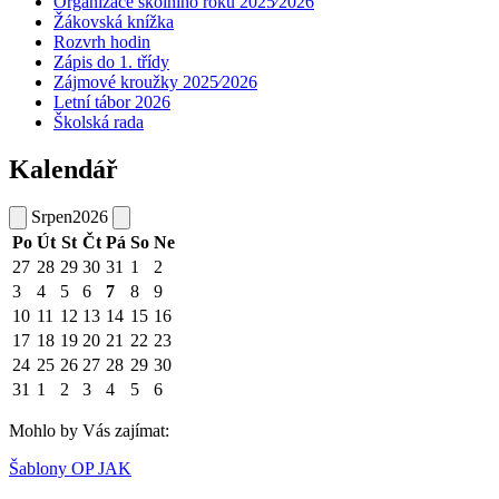
Organizace školního roku 2025⁄2026
Žákovská knížka
Rozvrh hodin
Zápis do 1. třídy
Zájmové kroužky 2025⁄2026
Letní tábor 2026
Školská rada
Kalendář
Srpen
2026
Po
Út
St
Čt
Pá
So
Ne
27
28
29
30
31
1
2
3
4
5
6
7
8
9
10
11
12
13
14
15
16
17
18
19
20
21
22
23
24
25
26
27
28
29
30
31
1
2
3
4
5
6
Mohlo by Vás zajímat:
Šablony OP JAK