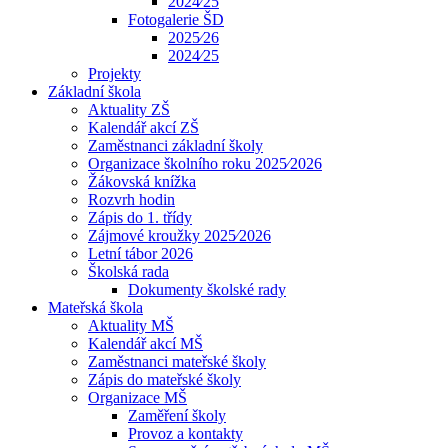
2024⁄25
Fotogalerie ŠD
2025⁄26
2024⁄25
Projekty
Základní škola
Aktuality ZŠ
Kalendář akcí ZŠ
Zaměstnanci základní školy
Organizace školního roku 2025⁄2026
Žákovská knížka
Rozvrh hodin
Zápis do 1. třídy
Zájmové kroužky 2025⁄2026
Letní tábor 2026
Školská rada
Dokumenty školské rady
Mateřská škola
Aktuality MŠ
Kalendář akcí MŠ
Zaměstnanci mateřské školy
Zápis do mateřské školy
Organizace MŠ
Zaměření školy
Provoz a kontakty