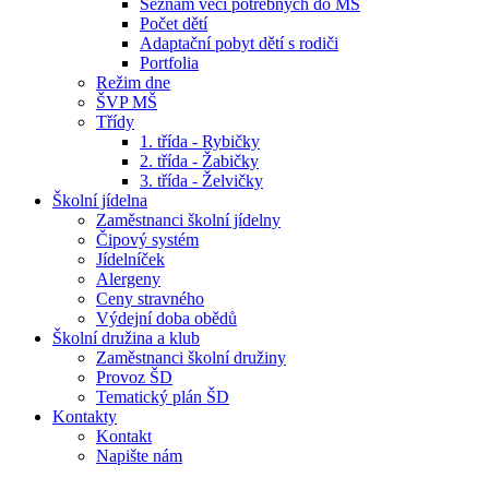
Seznam věcí potřebných do MŠ
Počet dětí
Adaptační pobyt dětí s rodiči
Portfolia
Režim dne
ŠVP MŠ
Třídy
1. třída - Rybičky
2. třída - Žabičky
3. třída - Želvičky
Školní jídelna
Zaměstnanci školní jídelny
Čipový systém
Jídelníček
Alergeny
Ceny stravného
Výdejní doba obědů
Školní družina a klub
Zaměstnanci školní družiny
Provoz ŠD
Tematický plán ŠD
Kontakty
Kontakt
Napište nám