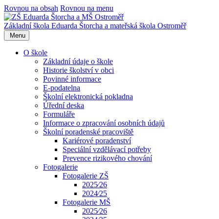
Rovnou na obsah
Rovnou na menu
Základní škola Eduarda Štorcha a mateřská škola Ostroměř
Menu
O škole
Základní údaje o škole
Historie školství v obci
Povinné informace
E-podatelna
Školní elektronická pokladna
Úřední deska
Formuláře
Informace o zpracování osobních údajů
Školní poradenské pracoviště
Kariérové poradenství
Speciální vzdělávací potřeby
Prevence rizikového chování
Fotogalerie
Fotogalerie ZŠ
2025⁄26
2024⁄25
Fotogalerie MŠ
2025⁄26