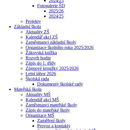
2024⁄25
Fotogalerie ŠD
2025⁄26
2024⁄25
Projekty
Základní škola
Aktuality ZŠ
Kalendář akcí ZŠ
Zaměstnanci základní školy
Organizace školního roku 2025⁄2026
Žákovská knížka
Rozvrh hodin
Zápis do 1. třídy
Zájmové kroužky 2025⁄2026
Letní tábor 2026
Školská rada
Dokumenty školské rady
Mateřská škola
Aktuality MŠ
Kalendář akcí MŠ
Zaměstnanci mateřské školy
Zápis do mateřské školy
Organizace MŠ
Zaměření školy
Provoz a kontakty