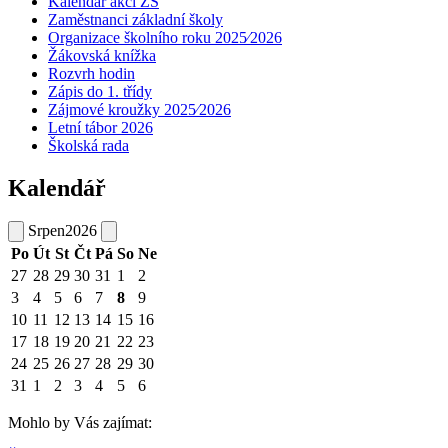
Kalendář akcí ZŠ
Zaměstnanci základní školy
Organizace školního roku 2025⁄2026
Žákovská knížka
Rozvrh hodin
Zápis do 1. třídy
Zájmové kroužky 2025⁄2026
Letní tábor 2026
Školská rada
Kalendář
Srpen
2026
Po
Út
St
Čt
Pá
So
Ne
27
28
29
30
31
1
2
3
4
5
6
7
8
9
10
11
12
13
14
15
16
17
18
19
20
21
22
23
24
25
26
27
28
29
30
31
1
2
3
4
5
6
Mohlo by Vás zajímat: