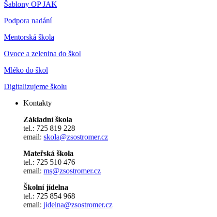
Šablony OP JAK
Podpora nadání
Mentorská škola
Ovoce a zelenina do škol
Mléko do škol
Digitalizujeme školu
Kontakty
Základní škola
tel.: 725 819 228
email:
skola@zsostromer.cz
Mateřská škola
tel.: 725 510 476
email:
ms@zsostromer.cz
Školní jídelna
tel.: 725 854 968
email:
jidelna@zsostromer.cz