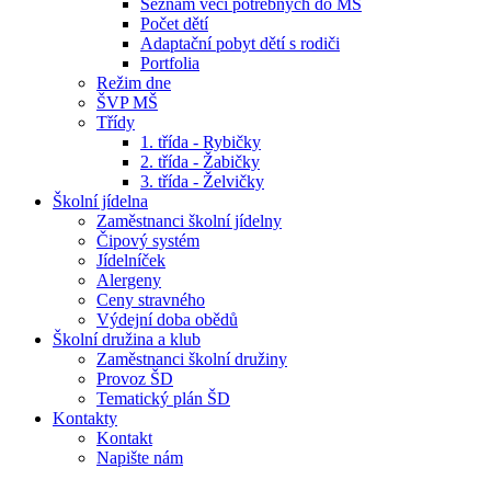
Seznam věcí potřebných do MŠ
Počet dětí
Adaptační pobyt dětí s rodiči
Portfolia
Režim dne
ŠVP MŠ
Třídy
1. třída - Rybičky
2. třída - Žabičky
3. třída - Želvičky
Školní jídelna
Zaměstnanci školní jídelny
Čipový systém
Jídelníček
Alergeny
Ceny stravného
Výdejní doba obědů
Školní družina a klub
Zaměstnanci školní družiny
Provoz ŠD
Tematický plán ŠD
Kontakty
Kontakt
Napište nám