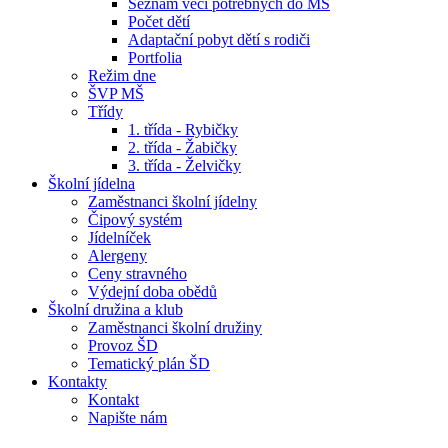
Seznam věcí potřebných do MŠ
Počet dětí
Adaptační pobyt dětí s rodiči
Portfolia
Režim dne
ŠVP MŠ
Třídy
1. třída - Rybičky
2. třída - Žabičky
3. třída - Želvičky
Školní jídelna
Zaměstnanci školní jídelny
Čipový systém
Jídelníček
Alergeny
Ceny stravného
Výdejní doba obědů
Školní družina a klub
Zaměstnanci školní družiny
Provoz ŠD
Tematický plán ŠD
Kontakty
Kontakt
Napište nám