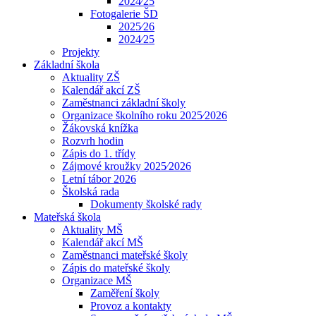
2024⁄25
Fotogalerie ŠD
2025⁄26
2024⁄25
Projekty
Základní škola
Aktuality ZŠ
Kalendář akcí ZŠ
Zaměstnanci základní školy
Organizace školního roku 2025⁄2026
Žákovská knížka
Rozvrh hodin
Zápis do 1. třídy
Zájmové kroužky 2025⁄2026
Letní tábor 2026
Školská rada
Dokumenty školské rady
Mateřská škola
Aktuality MŠ
Kalendář akcí MŠ
Zaměstnanci mateřské školy
Zápis do mateřské školy
Organizace MŠ
Zaměření školy
Provoz a kontakty