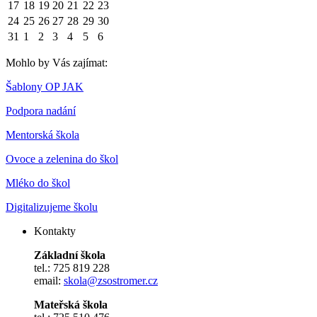
17
18
19
20
21
22
23
24
25
26
27
28
29
30
31
1
2
3
4
5
6
Mohlo by Vás zajímat:
Šablony OP JAK
Podpora nadání
Mentorská škola
Ovoce a zelenina do škol
Mléko do škol
Digitalizujeme školu
Kontakty
Základní škola
tel.: 725 819 228
email:
skola@zsostromer.cz
Mateřská škola