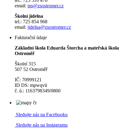
tel.: 725 510 476
email:
ms@zsostromer.cz
Školní jídelna
tel.: 725 854 968
email:
jidelna@zsostromer.cz
Fakturační údaje
Základní škola Eduarda Štorcha a mateřská škola
Ostroměř
Školní 315
507 52 Ostroměř
IČ: 70999121
ID DS: mpwqvii
č. ú.: 1163798349/0800
Sledujte nás na Facebooku
Sledujte nás na Instagramu