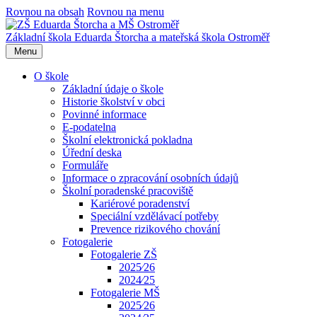
Rovnou na obsah
Rovnou na menu
Základní škola Eduarda Štorcha a mateřská škola Ostroměř
Menu
O škole
Základní údaje o škole
Historie školství v obci
Povinné informace
E-podatelna
Školní elektronická pokladna
Úřední deska
Formuláře
Informace o zpracování osobních údajů
Školní poradenské pracoviště
Kariérové poradenství
Speciální vzdělávací potřeby
Prevence rizikového chování
Fotogalerie
Fotogalerie ZŠ
2025⁄26
2024⁄25
Fotogalerie MŠ
2025⁄26