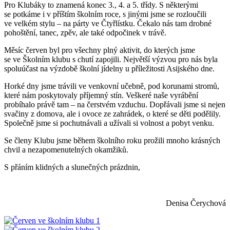
Pro Klubáky to znamená konec 3., 4. a 5. třídy. S některými
se potkáme i v příštím školním roce, s jinými jsme se rozloučili
ve velkém stylu – na párty ve Čtyřlístku. Čekalo nás tam drobné
pohoštění, tanec, zpěv, ale také odpočinek v trávě.
Měsíc červen byl pro všechny plný aktivit, do kterých jsme
se ve Školním klubu s chutí zapojili. Největší výzvou pro nás byla
spoluúčast na výzdobě školní jídelny u příležitosti Asijského dne.
Horké dny jsme trávili ve venkovní učebně, pod korunami stromů,
které nám poskytovaly příjemný stín. Veškeré naše vyrábění
probíhalo právě tam – na čerstvém vzduchu. Dopřávali jsme si nejen
svačiny z domova, ale i ovoce ze zahrádek, o které se děti podělily.
Společně jsme si pochutnávali a užívali si volnost a pobyt venku.
Se členy Klubu jsme během školního roku prožili mnoho krásných
chvil a nezapomenutelných okamžiků.
S přáním klidných a slunečných prázdnin,
Denisa Čerychová