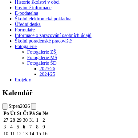
Historie školství v obci
Povinné informace
E-podatelna
Školní elektronická pokladna
Úřední deska
Formuláře
Informace o zpracování osobních údajů
Školní poradenské pracoviště
Fotogalerie
Fotogalerie ZŠ
Fotogalerie MŠ
Fotogalerie ŠD
2025⁄26
2024⁄25
Projekty
Kalendář
Srpen
2026
Po
Út
St
Čt
Pá
So
Ne
27
28
29
30
31
1
2
3
4
5
6
7
8
9
10
11
12
13
14
15
16