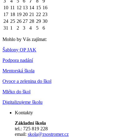
3
4
5
6
7
8
9
10
11
12
13
14
15
16
17
18
19
20
21
22
23
24
25
26
27
28
29
30
31
1
2
3
4
5
6
Mohlo by Vás zajímat:
Šablony OP JAK
Podpora nadání
Mentorská škola
Ovoce a zelenina do škol
Mléko do škol
Digitalizujeme školu
Kontakty
Základní škola
tel.: 725 819 228
email:
skola@zsostromer.cz