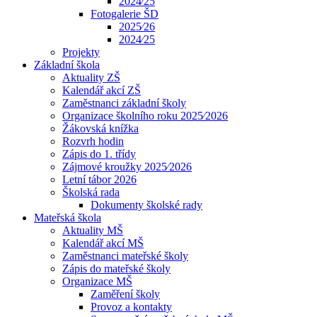
2024⁄25
Fotogalerie ŠD
2025⁄26
2024⁄25
Projekty
Základní škola
Aktuality ZŠ
Kalendář akcí ZŠ
Zaměstnanci základní školy
Organizace školního roku 2025⁄2026
Žákovská knížka
Rozvrh hodin
Zápis do 1. třídy
Zájmové kroužky 2025⁄2026
Letní tábor 2026
Školská rada
Dokumenty školské rady
Mateřská škola
Aktuality MŠ
Kalendář akcí MŠ
Zaměstnanci mateřské školy
Zápis do mateřské školy
Organizace MŠ
Zaměření školy
Provoz a kontakty