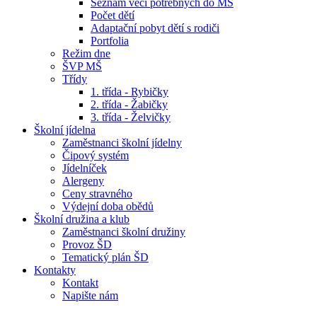
Seznam věcí potřebných do MŠ
Počet dětí
Adaptační pobyt dětí s rodiči
Portfolia
Režim dne
ŠVP MŠ
Třídy
1. třída - Rybičky
2. třída - Žabičky
3. třída - Želvičky
Školní jídelna
Zaměstnanci školní jídelny
Čipový systém
Jídelníček
Alergeny
Ceny stravného
Výdejní doba obědů
Školní družina a klub
Zaměstnanci školní družiny
Provoz ŠD
Tematický plán ŠD
Kontakty
Kontakt
Napište nám