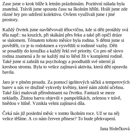
Zase jsme o krok blíže k letním prázdninám. Pozitivní nálada byla
znatelná. Trávili jsme spoustu času na školním hřišti. Hráli jsme zde
různé hry pro udržení kolektivu. Ovšem využívali jsme i jiné
prostory.
Každý čtvrtek jsme navštěvovali tělocvičnu, kde si děti protáhly svá
těla např.: na kruzích, při skákání přes řeku a také při opičí dráze
se slalomem. Tématem tohoto měsíce byla rodina. S dětmi jsme si
pověděli, co je to rodokmen a vysvětlili si rodinné vazby. Děti
se posadily do kroužku a každý řekl své priority. Co pro ně slovo
rodina znamená a že ne každý má to štěstí žít v kompletní rodině.
Také jsme si zahráli na psychology a poodhalili své niterní já
kresbou stromu. Byla to velice zajímavá aktivita, která děti opravdu
bavila.
Jaro je v plném proudu. Za pomocí igelitových sáčků a temperových
barev u nás ve družině vykvetly květiny, které nám zdobí učebnu.
Také žáci malovali přírodninami na čtvrtku. Fantazii se meze
nekladly. Žlutou barvu objevili v pampeliškách, zelenou v trávě,
hnědou v hlíně. Vznikla velmi zajímavá díla.
Čeká nás již poslední měsíc v tomto školním roce. Už se na něj
velice těšíme. A co nám červen přinese? To bude překvapení.
Jana Holečková