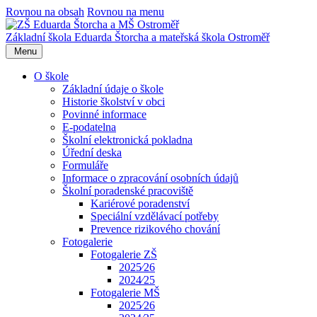
Rovnou na obsah
Rovnou na menu
Základní škola Eduarda Štorcha a mateřská škola Ostroměř
Menu
O škole
Základní údaje o škole
Historie školství v obci
Povinné informace
E-podatelna
Školní elektronická pokladna
Úřední deska
Formuláře
Informace o zpracování osobních údajů
Školní poradenské pracoviště
Kariérové poradenství
Speciální vzdělávací potřeby
Prevence rizikového chování
Fotogalerie
Fotogalerie ZŠ
2025⁄26
2024⁄25
Fotogalerie MŠ
2025⁄26