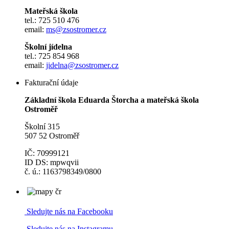
Mateřská škola
tel.: 725 510 476
email:
ms@zsostromer.cz
Školní jídelna
tel.: 725 854 968
email:
jidelna@zsostromer.cz
Fakturační údaje
Základní škola Eduarda Štorcha a mateřská škola
Ostroměř
Školní 315
507 52 Ostroměř
IČ: 70999121
ID DS: mpwqvii
č. ú.: 1163798349/0800
Sledujte nás na Facebooku
Sledujte nás na Instagramu