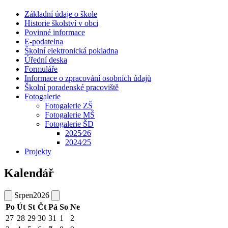
Základní údaje o škole
Historie školství v obci
Povinné informace
E-podatelna
Školní elektronická pokladna
Úřední deska
Formuláře
Informace o zpracování osobních údajů
Školní poradenské pracoviště
Fotogalerie
Fotogalerie ZŠ
Fotogalerie MŠ
Fotogalerie ŠD
2025⁄26
2024⁄25
Projekty
Kalendář
Srpen
2026
Po
Út
St
Čt
Pá
So
Ne
27
28
29
30
31
1
2