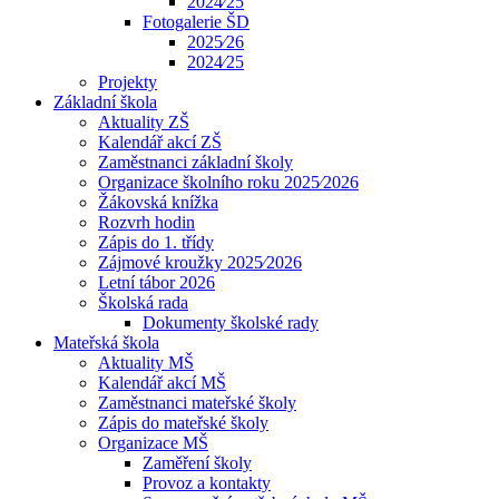
2024⁄25
Fotogalerie ŠD
2025⁄26
2024⁄25
Projekty
Základní škola
Aktuality ZŠ
Kalendář akcí ZŠ
Zaměstnanci základní školy
Organizace školního roku 2025⁄2026
Žákovská knížka
Rozvrh hodin
Zápis do 1. třídy
Zájmové kroužky 2025⁄2026
Letní tábor 2026
Školská rada
Dokumenty školské rady
Mateřská škola
Aktuality MŠ
Kalendář akcí MŠ
Zaměstnanci mateřské školy
Zápis do mateřské školy
Organizace MŠ
Zaměření školy
Provoz a kontakty