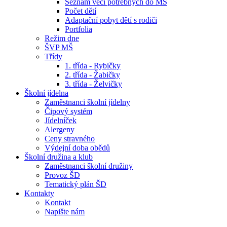
Seznam věcí potřebných do MŠ
Počet dětí
Adaptační pobyt dětí s rodiči
Portfolia
Režim dne
ŠVP MŠ
Třídy
1. třída - Rybičky
2. třída - Žabičky
3. třída - Želvičky
Školní jídelna
Zaměstnanci školní jídelny
Čipový systém
Jídelníček
Alergeny
Ceny stravného
Výdejní doba obědů
Školní družina a klub
Zaměstnanci školní družiny
Provoz ŠD
Tematický plán ŠD
Kontakty
Kontakt
Napište nám