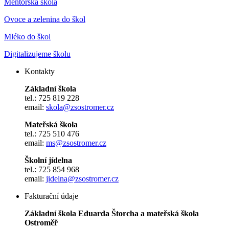
Mentorská škola
Ovoce a zelenina do škol
Mléko do škol
Digitalizujeme školu
Kontakty
Základní škola
tel.: 725 819 228
email:
skola@zsostromer.cz
Mateřská škola
tel.: 725 510 476
email:
ms@zsostromer.cz
Školní jídelna
tel.: 725 854 968
email:
jidelna@zsostromer.cz
Fakturační údaje
Základní škola Eduarda Štorcha a mateřská škola
Ostroměř