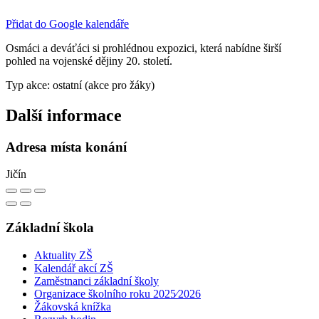
Přidat do Google kalendáře
Osmáci a deváťáci si prohlédnou expozici, která nabídne širší
pohled na vojenské dějiny 20. století.
Typ akce: ostatní (akce pro žáky)
Další informace
Adresa místa konání
Jičín
Základní škola
Aktuality ZŠ
Kalendář akcí ZŠ
Zaměstnanci základní školy
Organizace školního roku 2025⁄2026
Žákovská knížka