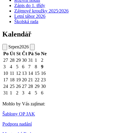
Rozvrh hodin
Zápis do 1. třídy
Zájmové kroužky 2025⁄2026
Letní tábor 2026
Školská rada
Kalendář
Srpen
2026
Po
Út
St
Čt
Pá
So
Ne
27
28
29
30
31
1
2
3
4
5
6
7
8
9
10
11
12
13
14
15
16
17
18
19
20
21
22
23
24
25
26
27
28
29
30
31
1
2
3
4
5
6
Mohlo by Vás zajímat:
Šablony OP JAK
Podpora nadání