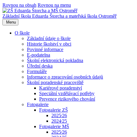
Rovnou na obsah
Rovnou na menu
Základní škola Eduarda Štorcha a mateřská škola Ostroměř
Menu
O škole
Základní údaje o škole
Historie školství v obci
Povinné informace
E-podatelna
Školní elektronická pokladna
Úřední deska
Formuláře
Informace o zpracování osobních údajů
Školní poradenské pracoviště
Kariérové poradenství
Speciální vzdělávací potřeby
Prevence rizikového chování
Fotogalerie
Fotogalerie ZŠ
2025⁄26
2024⁄25
Fotogalerie MŠ
2025⁄26