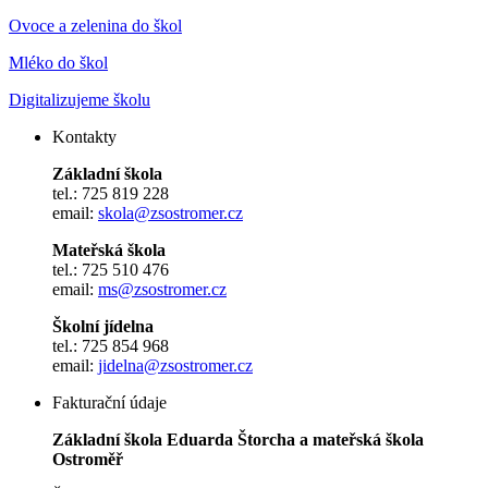
Ovoce a zelenina do škol
Mléko do škol
Digitalizujeme školu
Kontakty
Základní škola
tel.: 725 819 228
email:
skola@zsostromer.cz
Mateřská škola
tel.: 725 510 476
email:
ms@zsostromer.cz
Školní jídelna
tel.: 725 854 968
email:
jidelna@zsostromer.cz
Fakturační údaje
Základní škola Eduarda Štorcha a mateřská škola
Ostroměř