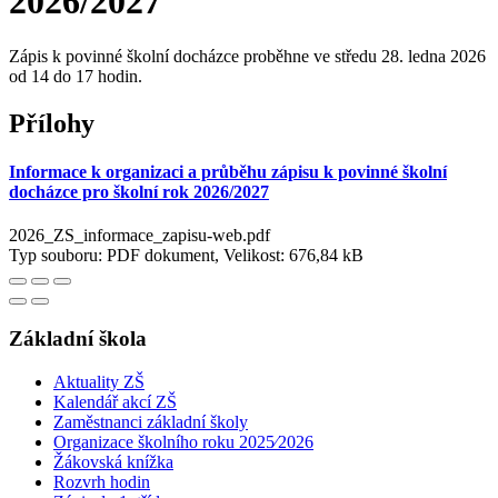
2026/2027
Zápis k povinné školní docházce proběhne ve středu 28. ledna 2026
od 14 do 17 hodin.
Přílohy
Informace k organizaci a průběhu zápisu k povinné školní
docházce pro školní rok 2026/2027
2026_ZS_informace_zapisu-web.pdf
Typ souboru: PDF dokument, Velikost: 676,84 kB
Základní škola
Aktuality ZŠ
Kalendář akcí ZŠ
Zaměstnanci základní školy
Organizace školního roku 2025⁄2026
Žákovská knížka
Rozvrh hodin