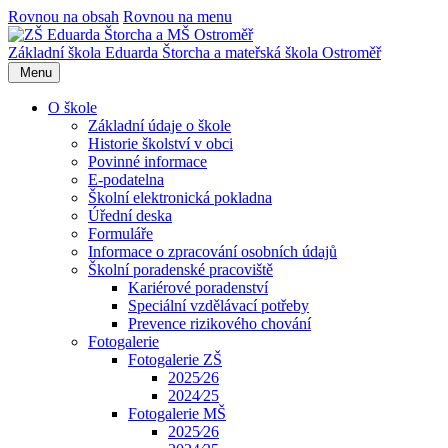
Rovnou na obsah
Rovnou na menu
Základní škola Eduarda Štorcha a mateřská škola Ostroměř
Menu
O škole
Základní údaje o škole
Historie školství v obci
Povinné informace
E-podatelna
Školní elektronická pokladna
Úřední deska
Formuláře
Informace o zpracování osobních údajů
Školní poradenské pracoviště
Kariérové poradenství
Speciální vzdělávací potřeby
Prevence rizikového chování
Fotogalerie
Fotogalerie ZŠ
2025⁄26
2024⁄25
Fotogalerie MŠ
2025⁄26