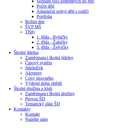
Seznam věcí potřebných do MŠ
Počet dětí
Adaptační pobyt dětí s rodiči
Portfolia
Režim dne
ŠVP MŠ
Třídy
1. třída - Rybičky
2. třída - Žabičky
3. třída - Želvičky
Školní jídelna
Zaměstnanci školní jídelny
Čipový systém
Jídelníček
Alergeny
Ceny stravného
Výdejní doba obědů
Školní družina a klub
Zaměstnanci školní družiny
Provoz ŠD
Tematický plán ŠD
Kontakty
Kontakt
Napište nám