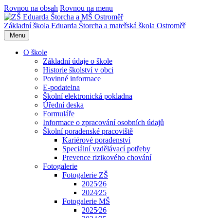
Rovnou na obsah
Rovnou na menu
Základní škola Eduarda Štorcha a mateřská škola Ostroměř
Menu
O škole
Základní údaje o škole
Historie školství v obci
Povinné informace
E-podatelna
Školní elektronická pokladna
Úřední deska
Formuláře
Informace o zpracování osobních údajů
Školní poradenské pracoviště
Kariérové poradenství
Speciální vzdělávací potřeby
Prevence rizikového chování
Fotogalerie
Fotogalerie ZŠ
2025⁄26
2024⁄25
Fotogalerie MŠ
2025⁄26