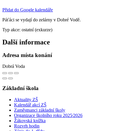
Přidat do Google kalendáře
Páťáci se vydají do zelárny v Dobré Vodě.
Typ akce: ostatní (exkurze)
Další informace
Adresa místa konání
Dobrá Voda
Základní škola
Aktuality ZŠ
Kalendář akcí ZŠ
Zaměstnanci základní školy
Organizace školního roku 2025⁄2026
Žákovská knížka
Rozvrh hodin