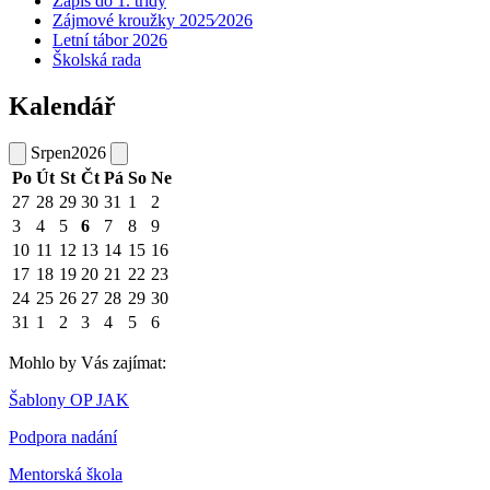
Zápis do 1. třídy
Zájmové kroužky 2025⁄2026
Letní tábor 2026
Školská rada
Kalendář
Srpen
2026
Po
Út
St
Čt
Pá
So
Ne
27
28
29
30
31
1
2
3
4
5
6
7
8
9
10
11
12
13
14
15
16
17
18
19
20
21
22
23
24
25
26
27
28
29
30
31
1
2
3
4
5
6
Mohlo by Vás zajímat:
Šablony OP JAK
Podpora nadání
Mentorská škola