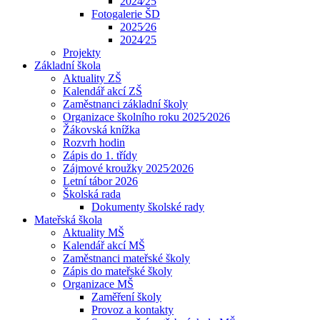
2024⁄25
Fotogalerie ŠD
2025⁄26
2024⁄25
Projekty
Základní škola
Aktuality ZŠ
Kalendář akcí ZŠ
Zaměstnanci základní školy
Organizace školního roku 2025⁄2026
Žákovská knížka
Rozvrh hodin
Zápis do 1. třídy
Zájmové kroužky 2025⁄2026
Letní tábor 2026
Školská rada
Dokumenty školské rady
Mateřská škola
Aktuality MŠ
Kalendář akcí MŠ
Zaměstnanci mateřské školy
Zápis do mateřské školy
Organizace MŠ
Zaměření školy
Provoz a kontakty