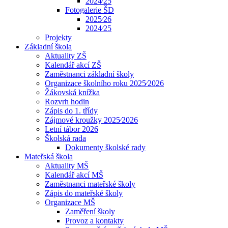
2024⁄25
Fotogalerie ŠD
2025⁄26
2024⁄25
Projekty
Základní škola
Aktuality ZŠ
Kalendář akcí ZŠ
Zaměstnanci základní školy
Organizace školního roku 2025⁄2026
Žákovská knížka
Rozvrh hodin
Zápis do 1. třídy
Zájmové kroužky 2025⁄2026
Letní tábor 2026
Školská rada
Dokumenty školské rady
Mateřská škola
Aktuality MŠ
Kalendář akcí MŠ
Zaměstnanci mateřské školy
Zápis do mateřské školy
Organizace MŠ
Zaměření školy
Provoz a kontakty