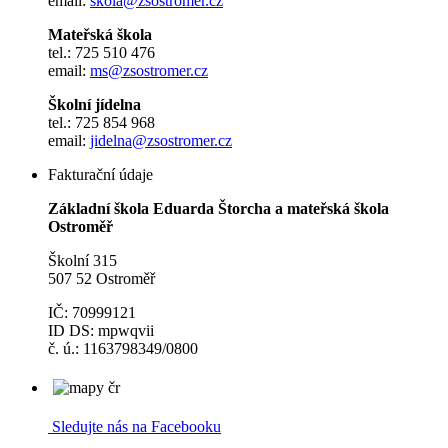
email:
skola@zsostromer.cz
Mateřská škola
tel.: 725 510 476
email:
ms@zsostromer.cz
Školní jídelna
tel.: 725 854 968
email:
jidelna@zsostromer.cz
Fakturační údaje
Základní škola Eduarda Štorcha a mateřská škola
Ostroměř
Školní 315
507 52 Ostroměř
IČ: 70999121
ID DS: mpwqvii
č. ú.: 1163798349/0800
Sledujte nás na Facebooku