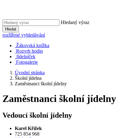
Hledaný výraz
Hledat
rozšířené vyhledávání
Žákovská knížka
Rozvrh hodin
Jídelníček
Fotogalerie
Úvodní stránka
Školní jídelna
Zaměstnanci školní jídelny
Zaměstnanci školní jídelny
Vedoucí školní jídelny
Karel Křížek
725 854 968