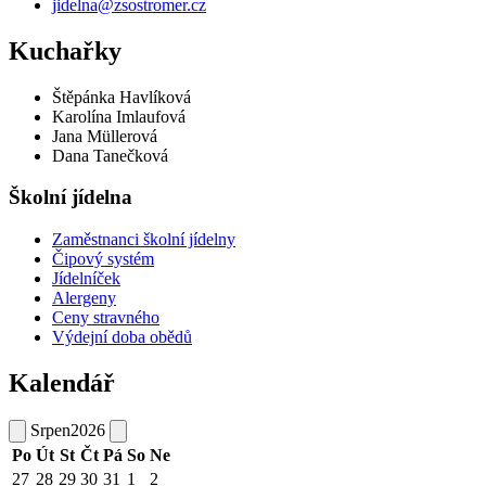
jidelna@zsostromer.cz
Kuchařky
Štěpánka Havlíková
Karolína Imlaufová
Jana Müllerová
Dana Tanečková
Školní jídelna
Zaměstnanci školní jídelny
Čipový systém
Jídelníček
Alergeny
Ceny stravného
Výdejní doba obědů
Kalendář
Srpen
2026
Po
Út
St
Čt
Pá
So
Ne
27
28
29
30
31
1
2