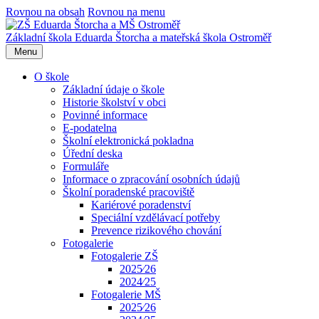
Rovnou na obsah
Rovnou na menu
Základní škola Eduarda Štorcha a mateřská škola Ostroměř
Menu
O škole
Základní údaje o škole
Historie školství v obci
Povinné informace
E-podatelna
Školní elektronická pokladna
Úřední deska
Formuláře
Informace o zpracování osobních údajů
Školní poradenské pracoviště
Kariérové poradenství
Speciální vzdělávací potřeby
Prevence rizikového chování
Fotogalerie
Fotogalerie ZŠ
2025⁄26
2024⁄25
Fotogalerie MŠ
2025⁄26