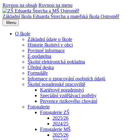
Rovnou na obsah
Rovnou na menu
Základní škola Eduarda Štorcha a mateřská škola Ostroměř
Menu
O škole
Základní údaje o škole
Historie školství v obci
Povinné informace
E-podatelna
Školní elektronická pokladna
Úřední deska
Formuláře
Informace o zpracování osobních údajů
Školní poradenské pracoviště
Kariérové poradenství
Speciální vzdělávací potřeby
Prevence rizikového chování
Fotogalerie
Fotogalerie ZŠ
2025⁄26
2024⁄25
Fotogalerie MŠ
2025⁄26