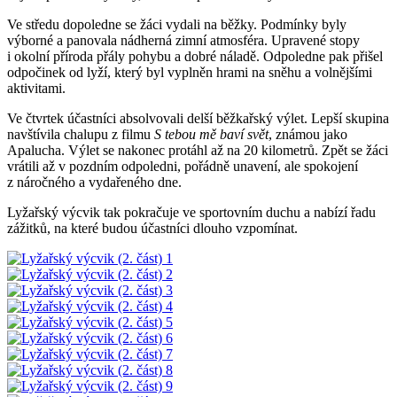
Ve středu dopoledne se žáci vydali na běžky. Podmínky byly
výborné a panovala nádherná zimní atmosféra. Upravené stopy
i okolní příroda přály pohybu a dobré náladě. Odpoledne pak přišel
odpočinek od lyží, který byl vyplněn hrami na sněhu a volnějšími
aktivitami.
Ve čtvrtek účastníci absolvovali delší běžkařský výlet. Lepší skupina
navštívila chalupu z filmu
S tebou mě baví svět
, známou jako
Apalucha. Výlet se nakonec protáhl až na 20 kilometrů. Zpět se žáci
vrátili až v pozdním odpoledni, pořádně unavení, ale spokojení
z náročného a vydařeného dne.
Lyžařský výcvik tak pokračuje ve sportovním duchu a nabízí řadu
zážitků, na které budou účastníci dlouho vzpomínat.