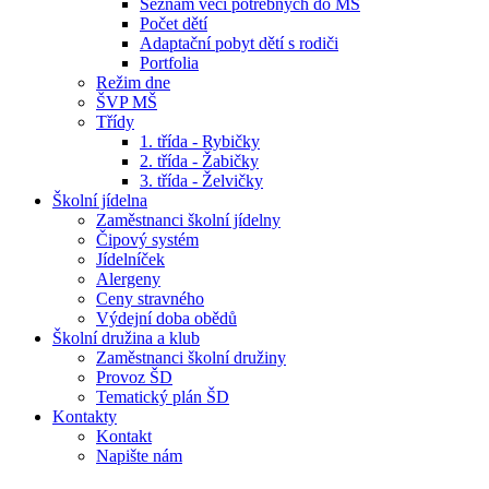
Seznam věcí potřebných do MŠ
Počet dětí
Adaptační pobyt dětí s rodiči
Portfolia
Režim dne
ŠVP MŠ
Třídy
1. třída - Rybičky
2. třída - Žabičky
3. třída - Želvičky
Školní jídelna
Zaměstnanci školní jídelny
Čipový systém
Jídelníček
Alergeny
Ceny stravného
Výdejní doba obědů
Školní družina a klub
Zaměstnanci školní družiny
Provoz ŠD
Tematický plán ŠD
Kontakty
Kontakt
Napište nám