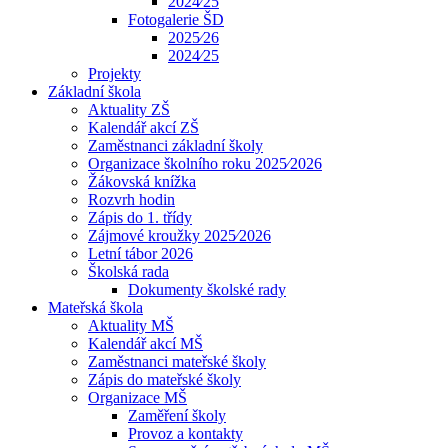
2024⁄25
Fotogalerie ŠD
2025⁄26
2024⁄25
Projekty
Základní škola
Aktuality ZŠ
Kalendář akcí ZŠ
Zaměstnanci základní školy
Organizace školního roku 2025⁄2026
Žákovská knížka
Rozvrh hodin
Zápis do 1. třídy
Zájmové kroužky 2025⁄2026
Letní tábor 2026
Školská rada
Dokumenty školské rady
Mateřská škola
Aktuality MŠ
Kalendář akcí MŠ
Zaměstnanci mateřské školy
Zápis do mateřské školy
Organizace MŠ
Zaměření školy
Provoz a kontakty