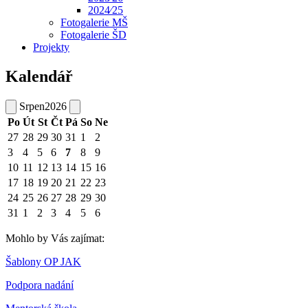
2024⁄25
Fotogalerie MŠ
Fotogalerie ŠD
Projekty
Kalendář
Srpen
2026
Po
Út
St
Čt
Pá
So
Ne
27
28
29
30
31
1
2
3
4
5
6
7
8
9
10
11
12
13
14
15
16
17
18
19
20
21
22
23
24
25
26
27
28
29
30
31
1
2
3
4
5
6
Mohlo by Vás zajímat:
Šablony OP JAK
Podpora nadání