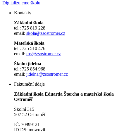
Digitalizujeme školu
Kontakty
Základní škola
tel.: 725 819 228
email:
skola@zsostromer.cz
Mateřská škola
tel.: 725 510 476
email:
ms@zsostromer.cz
Školní jídelna
tel.: 725 854 968
email:
jidelna@zsostromer.cz
Fakturační údaje
Základní škola Eduarda Štorcha a mateřská škola
Ostroměř
Školní 315
507 52 Ostroměř
IČ: 70999121
ID DS: mpwqvii