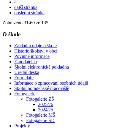
4
další stránka
poslední stránka
Zobrazeno
31
-
60
ze 135
O škole
Základní údaje o škole
Historie školství v obci
Povinné informace
E-podatelna
Školní elektronická pokladna
Úřední deska
Formuláře
Informace o zpracování osobních údajů
Školní poradenské pracoviště
Fotogalerie
Fotogalerie ZŠ
2025⁄26
2024⁄25
Fotogalerie MŠ
Fotogalerie ŠD
Projekty