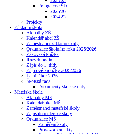
2024⁄25
Fotogalerie ŠD
2025⁄26
2024⁄25
Projekty
Základní škola
Aktuality ZŠ
Kalendář akcí ZŠ
Zaměstnanci základní školy
Organizace školního roku 2025⁄2026
Žákovská knížka
Rozvrh hodin
Zápis do 1. třídy
Zájmové kroužky 2025⁄2026
Letní tábor 2026
Školská rada
Dokumenty školské rady
Mateřská škola
Aktuality MŠ
Kalendář akcí MŠ
Zaměstnanci mateřské školy
Zápis do mateřské školy
Organizace MŠ
Zaměření školy
Provoz a kontakty