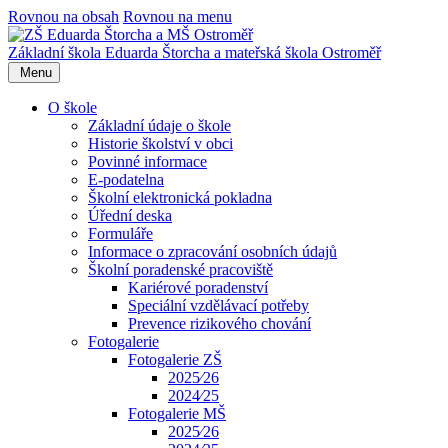
Rovnou na obsah
Rovnou na menu
Základní škola Eduarda Štorcha a mateřská škola Ostroměř
Menu
O škole
Základní údaje o škole
Historie školství v obci
Povinné informace
E-podatelna
Školní elektronická pokladna
Úřední deska
Formuláře
Informace o zpracování osobních údajů
Školní poradenské pracoviště
Kariérové poradenství
Speciální vzdělávací potřeby
Prevence rizikového chování
Fotogalerie
Fotogalerie ZŠ
2025⁄26
2024⁄25
Fotogalerie MŠ
2025⁄26