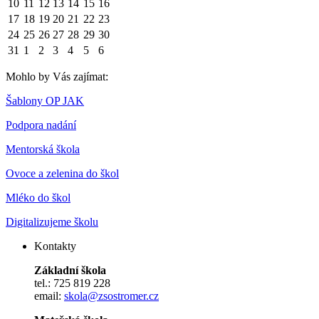
10
11
12
13
14
15
16
17
18
19
20
21
22
23
24
25
26
27
28
29
30
31
1
2
3
4
5
6
Mohlo by Vás zajímat:
Šablony OP JAK
Podpora nadání
Mentorská škola
Ovoce a zelenina do škol
Mléko do škol
Digitalizujeme školu
Kontakty
Základní škola
tel.: 725 819 228
email:
skola@zsostromer.cz