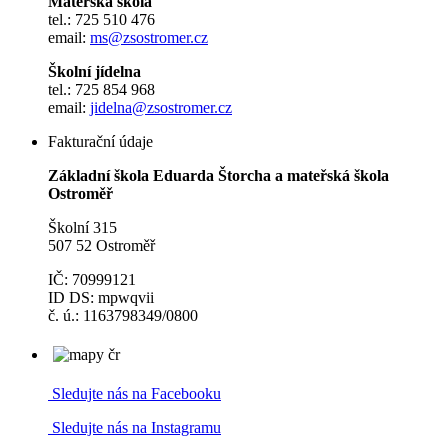
Mateřská škola
tel.: 725 510 476
email:
ms@zsostromer.cz
Školní jídelna
tel.: 725 854 968
email:
jidelna@zsostromer.cz
Fakturační údaje
Základní škola Eduarda Štorcha a mateřská škola
Ostroměř
Školní 315
507 52 Ostroměř
IČ: 70999121
ID DS: mpwqvii
č. ú.: 1163798349/0800
Sledujte nás na Facebooku
Sledujte nás na Instagramu