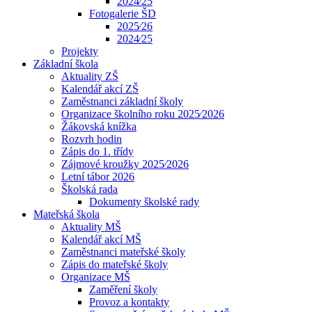
2024⁄25
Fotogalerie ŠD
2025⁄26
2024⁄25
Projekty
Základní škola
Aktuality ZŠ
Kalendář akcí ZŠ
Zaměstnanci základní školy
Organizace školního roku 2025⁄2026
Žákovská knížka
Rozvrh hodin
Zápis do 1. třídy
Zájmové kroužky 2025⁄2026
Letní tábor 2026
Školská rada
Dokumenty školské rady
Mateřská škola
Aktuality MŠ
Kalendář akcí MŠ
Zaměstnanci mateřské školy
Zápis do mateřské školy
Organizace MŠ
Zaměření školy
Provoz a kontakty