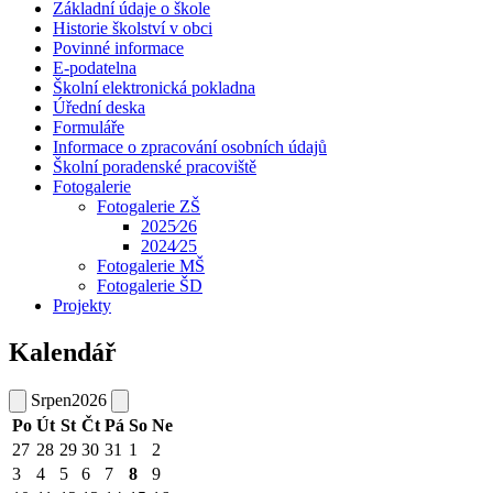
Základní údaje o škole
Historie školství v obci
Povinné informace
E-podatelna
Školní elektronická pokladna
Úřední deska
Formuláře
Informace o zpracování osobních údajů
Školní poradenské pracoviště
Fotogalerie
Fotogalerie ZŠ
2025⁄26
2024⁄25
Fotogalerie MŠ
Fotogalerie ŠD
Projekty
Kalendář
Srpen
2026
Po
Út
St
Čt
Pá
So
Ne
27
28
29
30
31
1
2
3
4
5
6
7
8
9