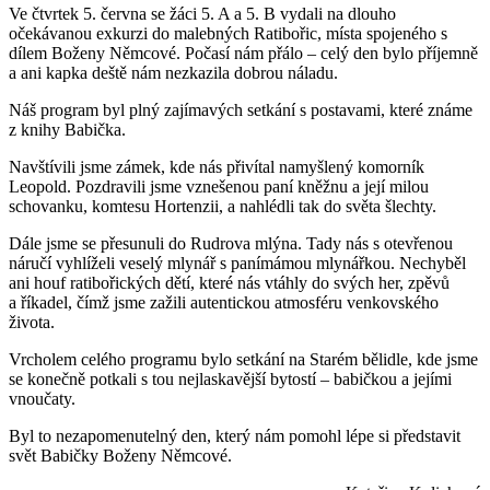
Ve čtvrtek 5. června se žáci 5. A a 5. B vydali na dlouho
očekávanou exkurzi do malebných Ratibořic, místa spojeného s
dílem Boženy Němcové. Počasí nám přálo – celý den bylo příjemně
a ani kapka deště nám nezkazila dobrou náladu.
Náš program byl plný zajímavých setkání s postavami, které známe
z knihy Babička.
Navštívili jsme zámek, kde nás přivítal namyšlený komorník
Leopold. Pozdravili jsme vznešenou paní kněžnu a její milou
schovanku, komtesu Hortenzii, a nahlédli tak do světa šlechty.
Dále jsme se přesunuli do Rudrova mlýna. Tady nás s otevřenou
náručí vyhlíželi veselý mlynář s panímámou mlynářkou. Nechyběl
ani houf ratibořických dětí, které nás vtáhly do svých her, zpěvů
a říkadel, čímž jsme zažili autentickou atmosféru venkovského
života.
Vrcholem celého programu bylo setkání na Starém bělidle, kde jsme
se konečně potkali s tou nejlaskavější bytostí – babičkou a jejími
vnoučaty.
Byl to nezapomenutelný den, který nám pomohl lépe si představit
svět Babičky Boženy Němcové.