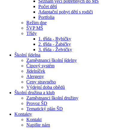
Seznam věcí potřebných do MŠ
Počet dětí
Adaptační pobyt dětí s rodiči
Portfolia
Režim dne
ŠVP MŠ
Třídy
1. třída - Rybičky
2. třída - Žabičky
3. třída - Želvičky
Školní jídelna
Zaměstnanci školní jídelny
Čipový systém
Jídelníček
Alergeny
Ceny stravného
Výdejní doba obědů
Školní družina a klub
Zaměstnanci školní družiny
Provoz ŠD
Tematický plán ŠD
Kontakty
Kontakt
Napište nám