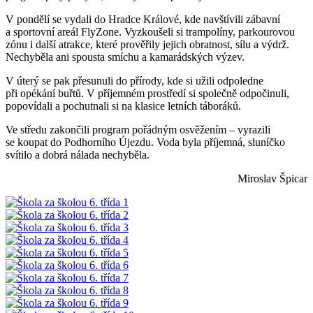
V pondělí se vydali do Hradce Králové, kde navštívili zábavní
a sportovní areál FlyZone. Vyzkoušeli si trampolíny, parkourovou
zónu i další atrakce, které prověřily jejich obratnost, sílu a výdrž.
Nechyběla ani spousta smíchu a kamarádských výzev.
V úterý se pak přesunuli do přírody, kde si užili odpoledne
při opékání buřtů. V příjemném prostředí si společně odpočinuli,
popovídali a pochutnali si na klasice letních táboráků.
Ve středu zakončili program pořádným osvěžením – vyrazili
se koupat do Podhorního Újezdu. Voda byla příjemná, sluníčko
svítilo a dobrá nálada nechyběla.
Miroslav Špicar