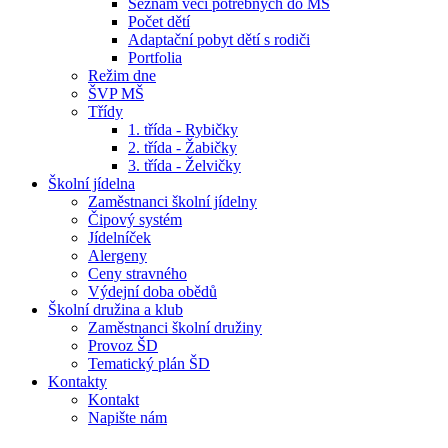
Seznam věcí potřebných do MŠ
Počet dětí
Adaptační pobyt dětí s rodiči
Portfolia
Režim dne
ŠVP MŠ
Třídy
1. třída - Rybičky
2. třída - Žabičky
3. třída - Želvičky
Školní jídelna
Zaměstnanci školní jídelny
Čipový systém
Jídelníček
Alergeny
Ceny stravného
Výdejní doba obědů
Školní družina a klub
Zaměstnanci školní družiny
Provoz ŠD
Tematický plán ŠD
Kontakty
Kontakt
Napište nám