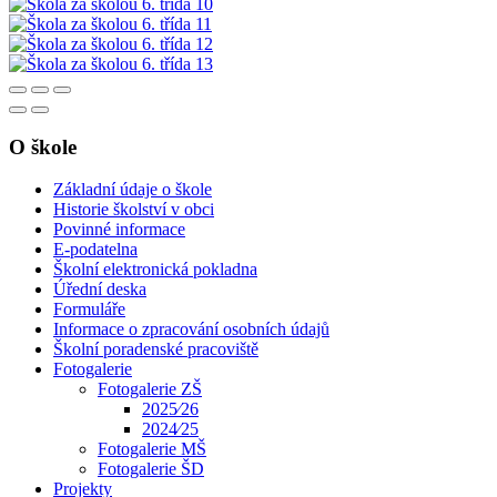
O škole
Základní údaje o škole
Historie školství v obci
Povinné informace
E-podatelna
Školní elektronická pokladna
Úřední deska
Formuláře
Informace o zpracování osobních údajů
Školní poradenské pracoviště
Fotogalerie
Fotogalerie ZŠ
2025⁄26
2024⁄25
Fotogalerie MŠ
Fotogalerie ŠD
Projekty