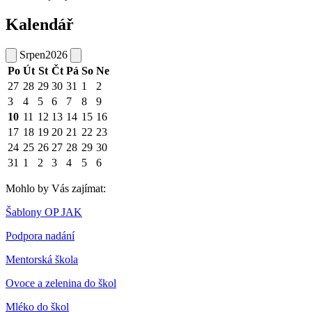
Kalendář
Srpen
2026
Po
Út
St
Čt
Pá
So
Ne
27
28
29
30
31
1
2
3
4
5
6
7
8
9
10
11
12
13
14
15
16
17
18
19
20
21
22
23
24
25
26
27
28
29
30
31
1
2
3
4
5
6
Mohlo by Vás zajímat:
Šablony OP JAK
Podpora nadání
Mentorská škola
Ovoce a zelenina do škol
Mléko do škol