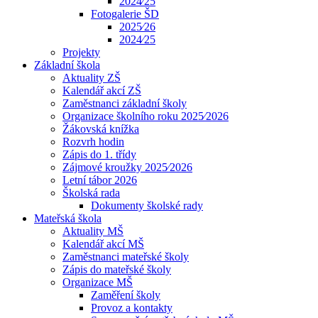
2024⁄25
Fotogalerie ŠD
2025⁄26
2024⁄25
Projekty
Základní škola
Aktuality ZŠ
Kalendář akcí ZŠ
Zaměstnanci základní školy
Organizace školního roku 2025⁄2026
Žákovská knížka
Rozvrh hodin
Zápis do 1. třídy
Zájmové kroužky 2025⁄2026
Letní tábor 2026
Školská rada
Dokumenty školské rady
Mateřská škola
Aktuality MŠ
Kalendář akcí MŠ
Zaměstnanci mateřské školy
Zápis do mateřské školy
Organizace MŠ
Zaměření školy
Provoz a kontakty