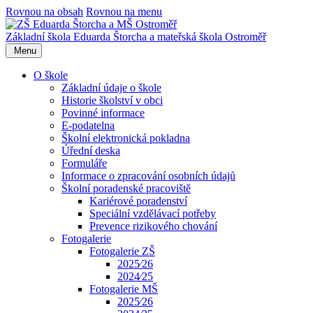
Rovnou na obsah
Rovnou na menu
Základní škola Eduarda Štorcha a mateřská škola Ostroměř
Menu
O škole
Základní údaje o škole
Historie školství v obci
Povinné informace
E-podatelna
Školní elektronická pokladna
Úřední deska
Formuláře
Informace o zpracování osobních údajů
Školní poradenské pracoviště
Kariérové poradenství
Speciální vzdělávací potřeby
Prevence rizikového chování
Fotogalerie
Fotogalerie ZŠ
2025⁄26
2024⁄25
Fotogalerie MŠ
2025⁄26