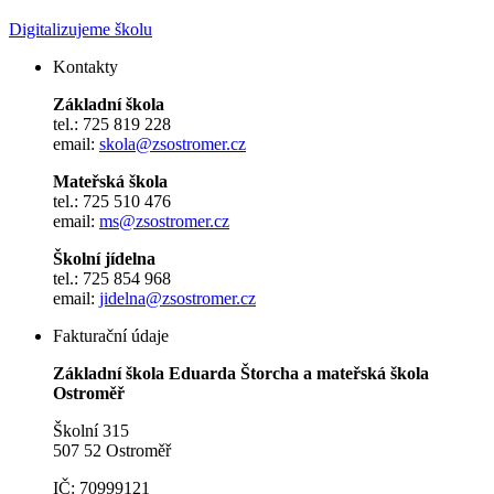
Digitalizujeme školu
Kontakty
Základní škola
tel.: 725 819 228
email:
skola@zsostromer.cz
Mateřská škola
tel.: 725 510 476
email:
ms@zsostromer.cz
Školní jídelna
tel.: 725 854 968
email:
jidelna@zsostromer.cz
Fakturační údaje
Základní škola Eduarda Štorcha a mateřská škola
Ostroměř
Školní 315
507 52 Ostroměř
IČ: 70999121