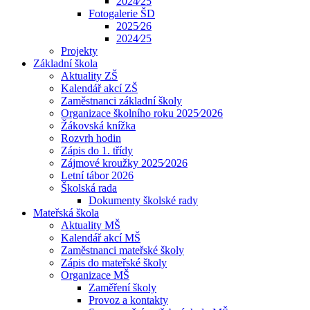
2024⁄25
Fotogalerie ŠD
2025⁄26
2024⁄25
Projekty
Základní škola
Aktuality ZŠ
Kalendář akcí ZŠ
Zaměstnanci základní školy
Organizace školního roku 2025⁄2026
Žákovská knížka
Rozvrh hodin
Zápis do 1. třídy
Zájmové kroužky 2025⁄2026
Letní tábor 2026
Školská rada
Dokumenty školské rady
Mateřská škola
Aktuality MŠ
Kalendář akcí MŠ
Zaměstnanci mateřské školy
Zápis do mateřské školy
Organizace MŠ
Zaměření školy
Provoz a kontakty