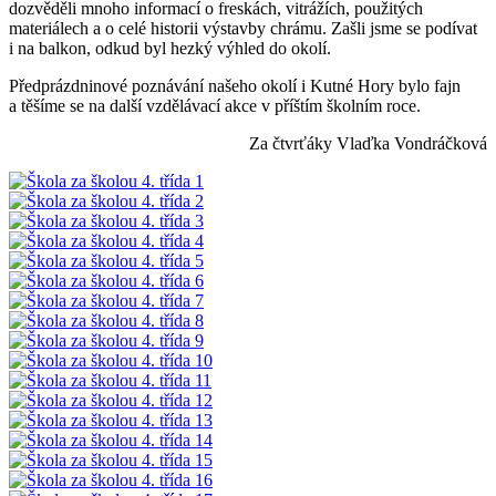
dozvěděli mnoho informací o freskách, vitrážích, použitých
materiálech a o celé historii výstavby chrámu. Zašli jsme se podívat
i na balkon, odkud byl hezký výhled do okolí.
Předprázdninové poznávání našeho okolí i Kutné Hory bylo fajn
a těšíme se na další vzdělávací akce v příštím školním roce.
Za čtvrťáky Vlaďka Vondráčková