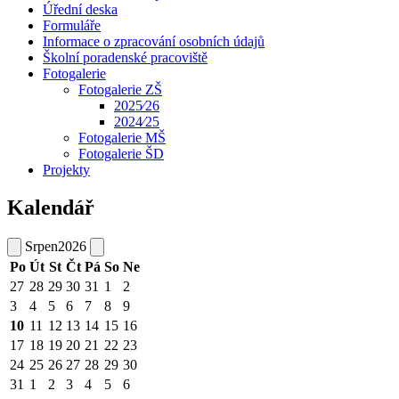
Úřední deska
Formuláře
Informace o zpracování osobních údajů
Školní poradenské pracoviště
Fotogalerie
Fotogalerie ZŠ
2025⁄26
2024⁄25
Fotogalerie MŠ
Fotogalerie ŠD
Projekty
Kalendář
Srpen
2026
Po
Út
St
Čt
Pá
So
Ne
27
28
29
30
31
1
2
3
4
5
6
7
8
9
10
11
12
13
14
15
16
17
18
19
20
21
22
23
24
25
26
27
28
29
30
31
1
2
3
4
5
6