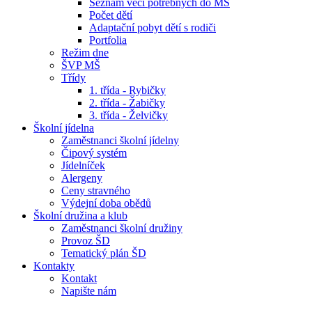
Seznam věcí potřebných do MŠ
Počet dětí
Adaptační pobyt dětí s rodiči
Portfolia
Režim dne
ŠVP MŠ
Třídy
1. třída - Rybičky
2. třída - Žabičky
3. třída - Želvičky
Školní jídelna
Zaměstnanci školní jídelny
Čipový systém
Jídelníček
Alergeny
Ceny stravného
Výdejní doba obědů
Školní družina a klub
Zaměstnanci školní družiny
Provoz ŠD
Tematický plán ŠD
Kontakty
Kontakt
Napište nám