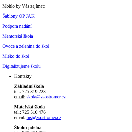
Mohlo by Vás zajímat:
Šablony OP JAK
Podpora nadání
Mentorská škola
Ovoce a zelenina do škol
Mléko do škol
Digitalizujeme školu
Kontakty
Základní škola
tel.: 725 819 228
email:
skola@zsostromer.cz
Mateřská škola
tel.: 725 510 476
email:
ms@zsostromer.cz
Školní jídelna