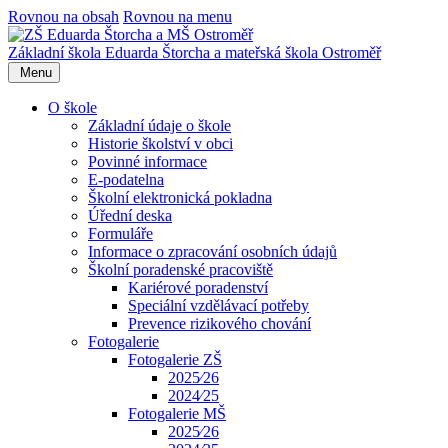
Rovnou na obsah
Rovnou na menu
Základní škola Eduarda Štorcha a mateřská škola Ostroměř
Menu
O škole
Základní údaje o škole
Historie školství v obci
Povinné informace
E-podatelna
Školní elektronická pokladna
Úřední deska
Formuláře
Informace o zpracování osobních údajů
Školní poradenské pracoviště
Kariérové poradenství
Speciální vzdělávací potřeby
Prevence rizikového chování
Fotogalerie
Fotogalerie ZŠ
2025⁄26
2024⁄25
Fotogalerie MŠ
2025⁄26