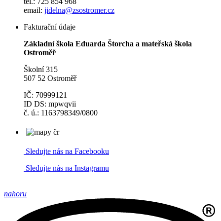
tel.: 725 854 968
email:
jidelna@zsostromer.cz
Fakturační údaje
Základní škola Eduarda Štorcha a mateřská škola
Ostroměř
Školní 315
507 52 Ostroměř
IČ: 70999121
ID DS: mpwqvii
č. ú.: 1163798349/0800
Sledujte nás na Facebooku
Sledujte nás na Instagramu
nahoru