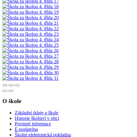
O škole
Základní údaje o škole
Historie školství v obci
Povinné informace
E-podatelna
Školní elektronická pokladna