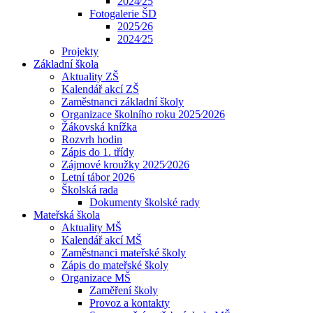
2024⁄25
Fotogalerie ŠD
2025⁄26
2024⁄25
Projekty
Základní škola
Aktuality ZŠ
Kalendář akcí ZŠ
Zaměstnanci základní školy
Organizace školního roku 2025⁄2026
Žákovská knížka
Rozvrh hodin
Zápis do 1. třídy
Zájmové kroužky 2025⁄2026
Letní tábor 2026
Školská rada
Dokumenty školské rady
Mateřská škola
Aktuality MŠ
Kalendář akcí MŠ
Zaměstnanci mateřské školy
Zápis do mateřské školy
Organizace MŠ
Zaměření školy
Provoz a kontakty