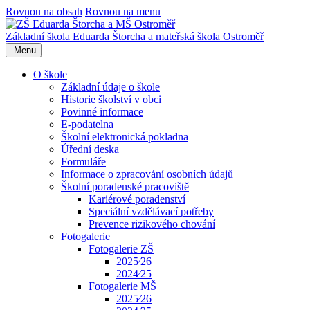
Rovnou na obsah
Rovnou na menu
Základní škola Eduarda Štorcha a mateřská škola Ostroměř
Menu
O škole
Základní údaje o škole
Historie školství v obci
Povinné informace
E-podatelna
Školní elektronická pokladna
Úřední deska
Formuláře
Informace o zpracování osobních údajů
Školní poradenské pracoviště
Kariérové poradenství
Speciální vzdělávací potřeby
Prevence rizikového chování
Fotogalerie
Fotogalerie ZŠ
2025⁄26
2024⁄25
Fotogalerie MŠ
2025⁄26