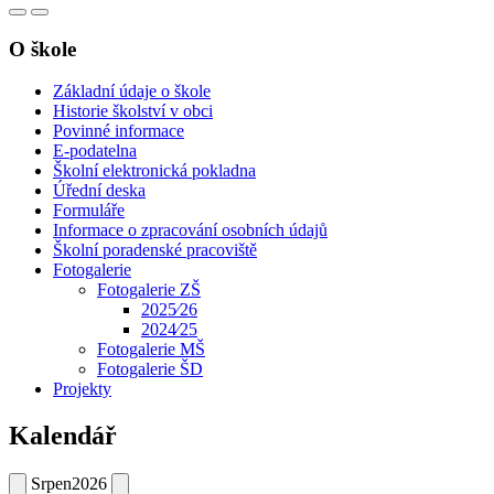
O škole
Základní údaje o škole
Historie školství v obci
Povinné informace
E-podatelna
Školní elektronická pokladna
Úřední deska
Formuláře
Informace o zpracování osobních údajů
Školní poradenské pracoviště
Fotogalerie
Fotogalerie ZŠ
2025⁄26
2024⁄25
Fotogalerie MŠ
Fotogalerie ŠD
Projekty
Kalendář
Srpen
2026