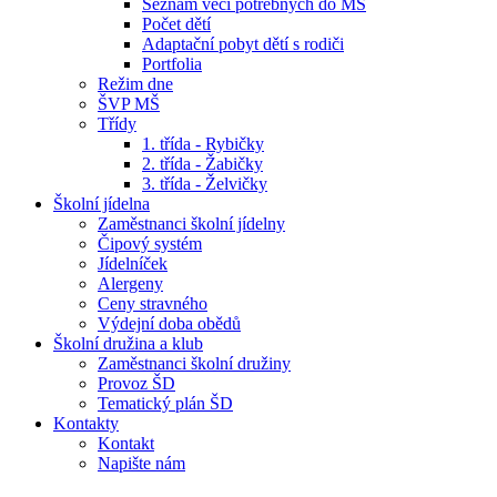
Seznam věcí potřebných do MŠ
Počet dětí
Adaptační pobyt dětí s rodiči
Portfolia
Režim dne
ŠVP MŠ
Třídy
1. třída - Rybičky
2. třída - Žabičky
3. třída - Želvičky
Školní jídelna
Zaměstnanci školní jídelny
Čipový systém
Jídelníček
Alergeny
Ceny stravného
Výdejní doba obědů
Školní družina a klub
Zaměstnanci školní družiny
Provoz ŠD
Tematický plán ŠD
Kontakty
Kontakt
Napište nám