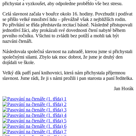
přichystat a vyzkoušet, aby odpoledne proběhlo vše bez stresu.
Celá slavnost začala v bouřce okolo 16. hodiny. Povzbudit i podívat
se přišlo velké množství lidu – převážně však z nejbližších rodin.
Po přivítání se třída představila recitací básně. Následně přistupovali
jednotliví žáci, aby prokázali své dovednosti čtení nabyté během
prvního ročníku. Všichni to zvládli bez potíží a mohli tak být
nazváni čtenáři.
Následovala společná slavnost na zahradě, kterou jsme si přichystali
společnými silami. Zbylo tak moc dobrot, že jsme je druhý den
dojídali ve škole.
Velký dík patří paní knihovnici, která nám přichystala příjemnou
slavnost. Jsme rádi, že ji s námi prožili i pan starosta a paní ředitelka.
Jan Horák