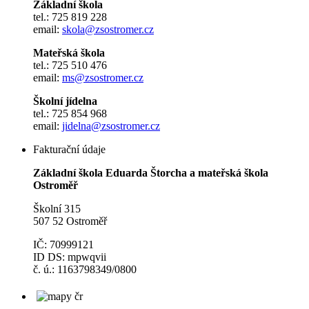
Základní škola
tel.: 725 819 228
email:
skola@zsostromer.cz
Mateřská škola
tel.: 725 510 476
email:
ms@zsostromer.cz
Školní jídelna
tel.: 725 854 968
email:
jidelna@zsostromer.cz
Fakturační údaje
Základní škola Eduarda Štorcha a mateřská škola
Ostroměř
Školní 315
507 52 Ostroměř
IČ: 70999121
ID DS: mpwqvii
č. ú.: 1163798349/0800