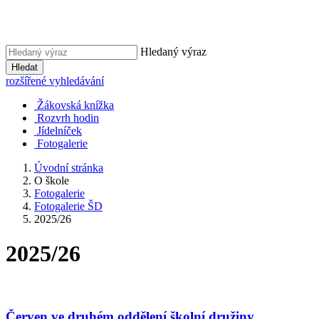
Hledaný výraz
Hledat
rozšířené vyhledávání
Žákovská knížka
Rozvrh hodin
Jídelníček
Fotogalerie
Úvodní stránka
O škole
Fotogalerie
Fotogalerie ŠD
2025/26
2025/26
Červen ve druhém oddělení školní družiny