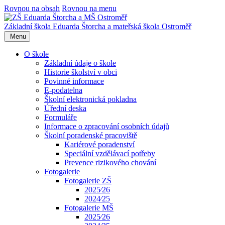
Rovnou na obsah
Rovnou na menu
Základní škola Eduarda Štorcha a mateřská škola Ostroměř
Menu
O škole
Základní údaje o škole
Historie školství v obci
Povinné informace
E-podatelna
Školní elektronická pokladna
Úřední deska
Formuláře
Informace o zpracování osobních údajů
Školní poradenské pracoviště
Kariérové poradenství
Speciální vzdělávací potřeby
Prevence rizikového chování
Fotogalerie
Fotogalerie ZŠ
2025⁄26
2024⁄25
Fotogalerie MŠ
2025⁄26