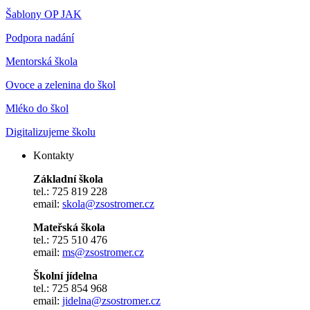
Šablony OP JAK
Podpora nadání
Mentorská škola
Ovoce a zelenina do škol
Mléko do škol
Digitalizujeme školu
Kontakty
Základní škola
tel.: 725 819 228
email:
skola@zsostromer.cz
Mateřská škola
tel.: 725 510 476
email:
ms@zsostromer.cz
Školní jídelna
tel.: 725 854 968
email:
jidelna@zsostromer.cz