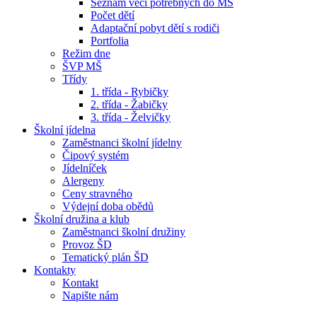
Seznam věcí potřebných do MŠ
Počet dětí
Adaptační pobyt dětí s rodiči
Portfolia
Režim dne
ŠVP MŠ
Třídy
1. třída - Rybičky
2. třída - Žabičky
3. třída - Želvičky
Školní jídelna
Zaměstnanci školní jídelny
Čipový systém
Jídelníček
Alergeny
Ceny stravného
Výdejní doba obědů
Školní družina a klub
Zaměstnanci školní družiny
Provoz ŠD
Tematický plán ŠD
Kontakty
Kontakt
Napište nám