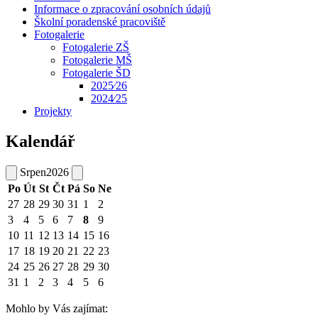
Informace o zpracování osobních údajů
Školní poradenské pracoviště
Fotogalerie
Fotogalerie ZŠ
Fotogalerie MŠ
Fotogalerie ŠD
2025⁄26
2024⁄25
Projekty
Kalendář
Srpen
2026
Po
Út
St
Čt
Pá
So
Ne
27
28
29
30
31
1
2
3
4
5
6
7
8
9
10
11
12
13
14
15
16
17
18
19
20
21
22
23
24
25
26
27
28
29
30
31
1
2
3
4
5
6
Mohlo by Vás zajímat: