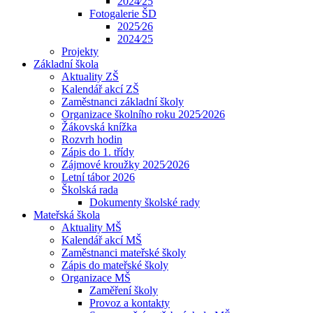
2024⁄25
Fotogalerie ŠD
2025⁄26
2024⁄25
Projekty
Základní škola
Aktuality ZŠ
Kalendář akcí ZŠ
Zaměstnanci základní školy
Organizace školního roku 2025⁄2026
Žákovská knížka
Rozvrh hodin
Zápis do 1. třídy
Zájmové kroužky 2025⁄2026
Letní tábor 2026
Školská rada
Dokumenty školské rady
Mateřská škola
Aktuality MŠ
Kalendář akcí MŠ
Zaměstnanci mateřské školy
Zápis do mateřské školy
Organizace MŠ
Zaměření školy
Provoz a kontakty