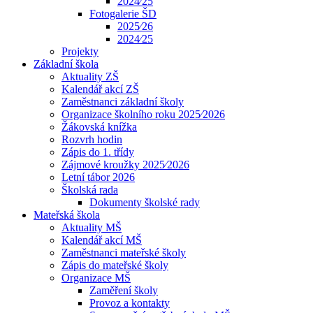
2024⁄25
Fotogalerie ŠD
2025⁄26
2024⁄25
Projekty
Základní škola
Aktuality ZŠ
Kalendář akcí ZŠ
Zaměstnanci základní školy
Organizace školního roku 2025⁄2026
Žákovská knížka
Rozvrh hodin
Zápis do 1. třídy
Zájmové kroužky 2025⁄2026
Letní tábor 2026
Školská rada
Dokumenty školské rady
Mateřská škola
Aktuality MŠ
Kalendář akcí MŠ
Zaměstnanci mateřské školy
Zápis do mateřské školy
Organizace MŠ
Zaměření školy
Provoz a kontakty