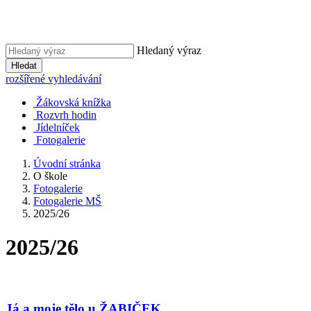
Hledaný výraz
Hledat
rozšířené vyhledávání
Žákovská knížka
Rozvrh hodin
Jídelníček
Fotogalerie
Úvodní stránka
O škole
Fotogalerie
Fotogalerie MŠ
2025/26
2025/26
Já a moje tělo u ŽABIČEK