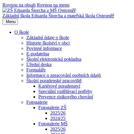
Rovnou na obsah
Rovnou na menu
Základní škola Eduarda Štorcha a mateřská škola Ostroměř
Menu
O škole
Základní údaje o škole
Historie školství v obci
Povinné informace
E-podatelna
Školní elektronická pokladna
Úřední deska
Formuláře
Informace o zpracování osobních údajů
Školní poradenské pracoviště
Kariérové poradenství
Speciální vzdělávací potřeby
Prevence rizikového chování
Fotogalerie
Fotogalerie ZŠ
2025⁄26
2024⁄25
Fotogalerie MŠ
2025⁄26