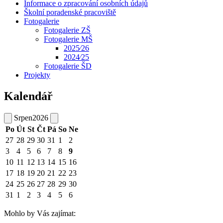
Informace o zpracování osobních údajů
Školní poradenské pracoviště
Fotogalerie
Fotogalerie ZŠ
Fotogalerie MŠ
2025⁄26
2024⁄25
Fotogalerie ŠD
Projekty
Kalendář
Srpen
2026
Po
Út
St
Čt
Pá
So
Ne
27
28
29
30
31
1
2
3
4
5
6
7
8
9
10
11
12
13
14
15
16
17
18
19
20
21
22
23
24
25
26
27
28
29
30
31
1
2
3
4
5
6
Mohlo by Vás zajímat: