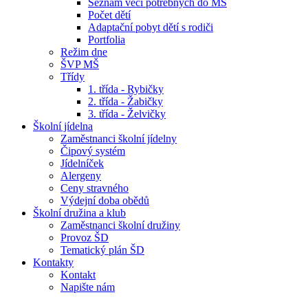
Seznam věcí potřebných do MŠ
Počet dětí
Adaptační pobyt dětí s rodiči
Portfolia
Režim dne
ŠVP MŠ
Třídy
1. třída - Rybičky
2. třída - Žabičky
3. třída - Želvičky
Školní jídelna
Zaměstnanci školní jídelny
Čipový systém
Jídelníček
Alergeny
Ceny stravného
Výdejní doba obědů
Školní družina a klub
Zaměstnanci školní družiny
Provoz ŠD
Tematický plán ŠD
Kontakty
Kontakt
Napište nám