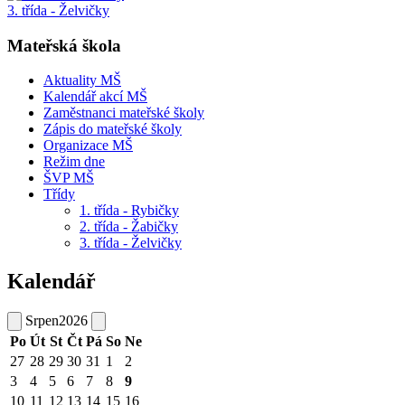
3. třída - Želvičky
Mateřská škola
Aktuality MŠ
Kalendář akcí MŠ
Zaměstnanci mateřské školy
Zápis do mateřské školy
Organizace MŠ
Režim dne
ŠVP MŠ
Třídy
1. třída - Rybičky
2. třída - Žabičky
3. třída - Želvičky
Kalendář
Srpen
2026
Po
Út
St
Čt
Pá
So
Ne
27
28
29
30
31
1
2
3
4
5
6
7
8
9
10
11
12
13
14
15
16