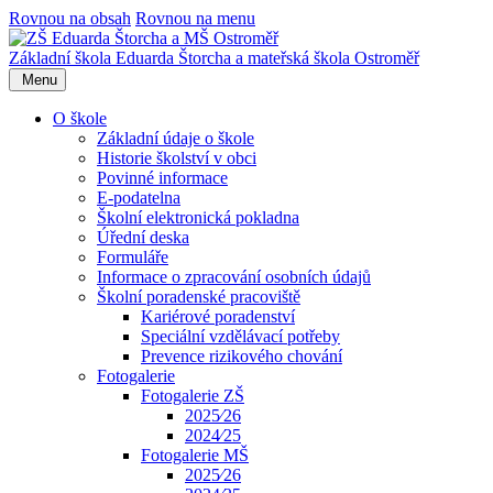
Rovnou na obsah
Rovnou na menu
Základní škola Eduarda Štorcha a mateřská škola Ostroměř
Menu
O škole
Základní údaje o škole
Historie školství v obci
Povinné informace
E-podatelna
Školní elektronická pokladna
Úřední deska
Formuláře
Informace o zpracování osobních údajů
Školní poradenské pracoviště
Kariérové poradenství
Speciální vzdělávací potřeby
Prevence rizikového chování
Fotogalerie
Fotogalerie ZŠ
2025⁄26
2024⁄25
Fotogalerie MŠ
2025⁄26