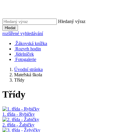
Hledaný výraz
Hledat
rozšířené vyhledávání
Žákovská knížka
Rozvrh hodin
Jídelníček
Fotogalerie
Úvodní stránka
Mateřská škola
Třídy
Třídy
1. třída - Rybičky
2. třída - Žabičky