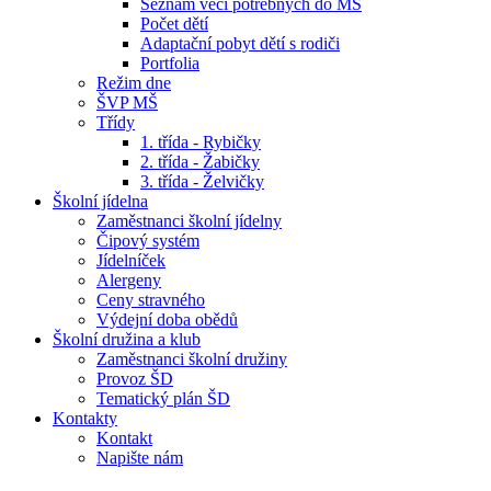
Seznam věcí potřebných do MŠ
Počet dětí
Adaptační pobyt dětí s rodiči
Portfolia
Režim dne
ŠVP MŠ
Třídy
1. třída - Rybičky
2. třída - Žabičky
3. třída - Želvičky
Školní jídelna
Zaměstnanci školní jídelny
Čipový systém
Jídelníček
Alergeny
Ceny stravného
Výdejní doba obědů
Školní družina a klub
Zaměstnanci školní družiny
Provoz ŠD
Tematický plán ŠD
Kontakty
Kontakt
Napište nám