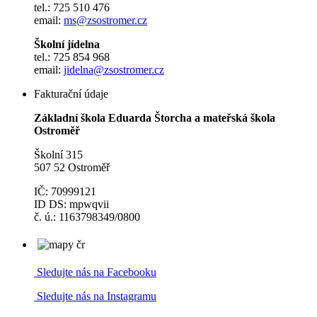
tel.: 725 510 476
email:
ms@zsostromer.cz
Školní jídelna
tel.: 725 854 968
email:
jidelna@zsostromer.cz
Fakturační údaje
Základní škola Eduarda Štorcha a mateřská škola
Ostroměř
Školní 315
507 52 Ostroměř
IČ: 70999121
ID DS: mpwqvii
č. ú.: 1163798349/0800
Sledujte nás na Facebooku
Sledujte nás na Instagramu