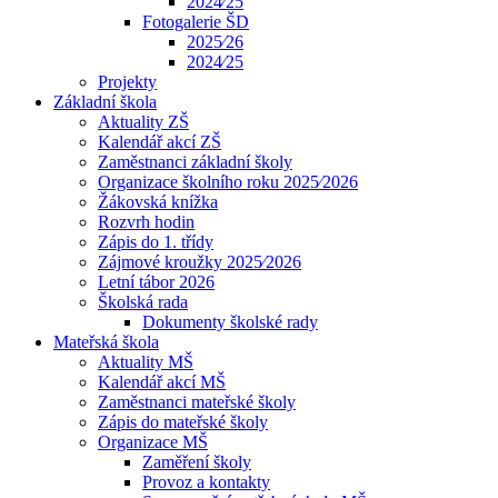
2024⁄25
Fotogalerie ŠD
2025⁄26
2024⁄25
Projekty
Základní škola
Aktuality ZŠ
Kalendář akcí ZŠ
Zaměstnanci základní školy
Organizace školního roku 2025⁄2026
Žákovská knížka
Rozvrh hodin
Zápis do 1. třídy
Zájmové kroužky 2025⁄2026
Letní tábor 2026
Školská rada
Dokumenty školské rady
Mateřská škola
Aktuality MŠ
Kalendář akcí MŠ
Zaměstnanci mateřské školy
Zápis do mateřské školy
Organizace MŠ
Zaměření školy
Provoz a kontakty