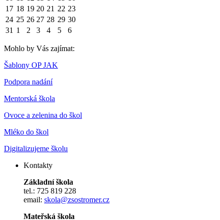
17
18
19
20
21
22
23
24
25
26
27
28
29
30
31
1
2
3
4
5
6
Mohlo by Vás zajímat:
Šablony OP JAK
Podpora nadání
Mentorská škola
Ovoce a zelenina do škol
Mléko do škol
Digitalizujeme školu
Kontakty
Základní škola
tel.: 725 819 228
email:
skola@zsostromer.cz
Mateřská škola