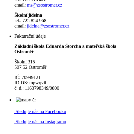
email:
ms@zsostromer.cz
Školní jídelna
tel.: 725 854 968
email:
jidelna@zsostromer.cz
Fakturační údaje
Základní škola Eduarda Štorcha a mateřská škola
Ostroměř
Školní 315
507 52 Ostroměř
IČ: 70999121
ID DS: mpwqvii
č. ú.: 1163798349/0800
Sledujte nás na Facebooku
Sledujte nás na Instagramu