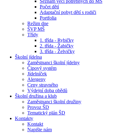
Seznam věcí potřebných do MŠ
Počet dětí
Adaptační pobyt dětí s rodiči
Portfolia
Režim dne
ŠVP MŠ
Třídy
1. třída - Rybičky
2. třída - Žabičky
3. třída - Želvičky
Školní jídelna
Zaměstnanci školní jídelny
Čipový systém
Jídelníček
Alergeny
Ceny stravného
Výdejní doba obědů
Školní družina a klub
Zaměstnanci školní družiny
Provoz ŠD
Tematický plán ŠD
Kontakty
Kontakt
Napište nám