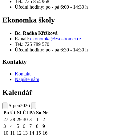
Tel.: 725 854 968
Úřední hodiny: po - pá 6:00 - 14:30 h
Ekonomka školy
Bc. Radka Křížková
E-mail:
ekonomka@zsostromer.cz
Tel.: 725 789 570
Úřední hodiny: po - pá 6:30 - 14:30 h
Kontakty
Kontakt
Napište nám
Kalendář
Srpen
2026
Po
Út
St
Čt
Pá
So
Ne
27
28
29
30
31
1
2
3
4
5
6
7
8
9
10
11
12
13
14
15
16