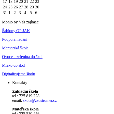
17
18
19
20
21
22
23
24
25
26
27
28
29
30
31
1
2
3
4
5
6
Mohlo by Vás zajímat:
Šablony OP JAK
Podpora nadání
Mentorská škola
Ovoce a zelenina do škol
Mléko do škol
Digitalizujeme školu
Kontakty
Základní škola
tel.: 725 819 228
email:
skola@zsostromer.cz
Mateřská škola
tel.: 725 510 476