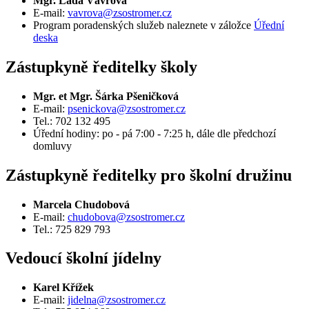
Mgr. Lada Vávrová
E-mail:
vavrova@zsostromer.cz
Program poradenských služeb naleznete v záložce
Úřední
deska
Zástupkyně ředitelky školy
Mgr. et Mgr. Šárka Pšeničková
E-mail:
psenickova@zsostromer.cz
Tel.: 702 132 495
Úřední hodiny: po - pá 7:00 - 7:25 h, dále dle předchozí
domluvy
Zástupkyně ředitelky pro školní družinu
Marcela Chudobová
E-mail:
chudobova@zsostromer.cz
Tel.: 725 829 793
Vedoucí školní jídelny
Karel Křížek
E-mail:
jidelna@zsostromer.cz