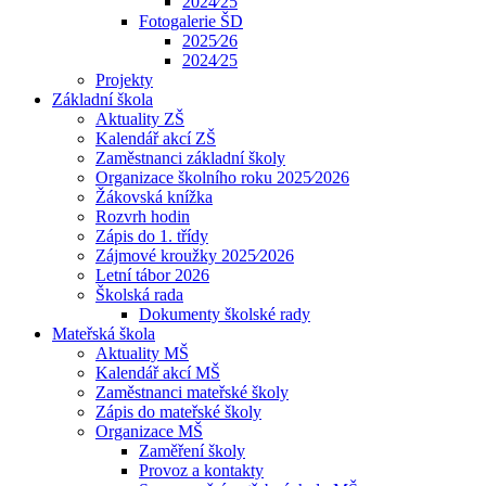
2024⁄25
Fotogalerie ŠD
2025⁄26
2024⁄25
Projekty
Základní škola
Aktuality ZŠ
Kalendář akcí ZŠ
Zaměstnanci základní školy
Organizace školního roku 2025⁄2026
Žákovská knížka
Rozvrh hodin
Zápis do 1. třídy
Zájmové kroužky 2025⁄2026
Letní tábor 2026
Školská rada
Dokumenty školské rady
Mateřská škola
Aktuality MŠ
Kalendář akcí MŠ
Zaměstnanci mateřské školy
Zápis do mateřské školy
Organizace MŠ
Zaměření školy
Provoz a kontakty