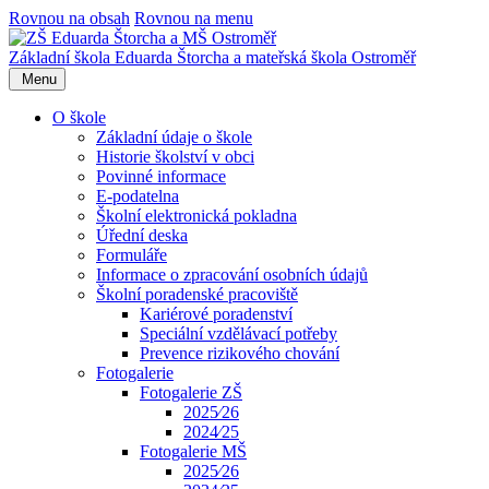
Rovnou na obsah
Rovnou na menu
Základní škola Eduarda Štorcha a mateřská škola Ostroměř
Menu
O škole
Základní údaje o škole
Historie školství v obci
Povinné informace
E-podatelna
Školní elektronická pokladna
Úřední deska
Formuláře
Informace o zpracování osobních údajů
Školní poradenské pracoviště
Kariérové poradenství
Speciální vzdělávací potřeby
Prevence rizikového chování
Fotogalerie
Fotogalerie ZŠ
2025⁄26
2024⁄25
Fotogalerie MŠ
2025⁄26