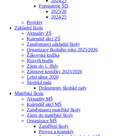
2024⁄25
Fotogalerie ŠD
2025⁄26
2024⁄25
Projekty
Základní škola
Aktuality ZŠ
Kalendář akcí ZŠ
Zaměstnanci základní školy
Organizace školního roku 2025⁄2026
Žákovská knížka
Rozvrh hodin
Zápis do 1. třídy
Zájmové kroužky 2025⁄2026
Letní tábor 2026
Školská rada
Dokumenty školské rady
Mateřská škola
Aktuality MŠ
Kalendář akcí MŠ
Zaměstnanci mateřské školy
Zápis do mateřské školy
Organizace MŠ
Zaměření školy
Provoz a kontakty