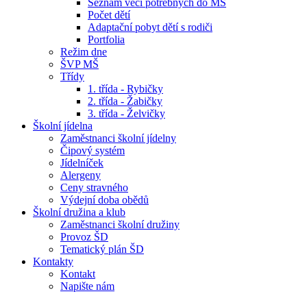
Seznam věcí potřebných do MŠ
Počet dětí
Adaptační pobyt dětí s rodiči
Portfolia
Režim dne
ŠVP MŠ
Třídy
1. třída - Rybičky
2. třída - Žabičky
3. třída - Želvičky
Školní jídelna
Zaměstnanci školní jídelny
Čipový systém
Jídelníček
Alergeny
Ceny stravného
Výdejní doba obědů
Školní družina a klub
Zaměstnanci školní družiny
Provoz ŠD
Tematický plán ŠD
Kontakty
Kontakt
Napište nám