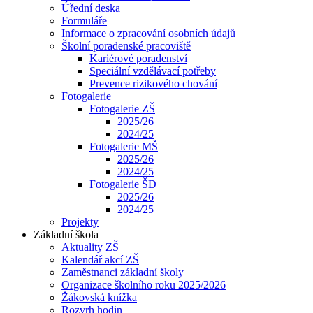
Úřední deska
Formuláře
Informace o zpracování osobních údajů
Školní poradenské pracoviště
Kariérové poradenství
Speciální vzdělávací potřeby
Prevence rizikového chování
Fotogalerie
Fotogalerie ZŠ
2025/26
2024/25
Fotogalerie MŠ
2025/26
2024/25
Fotogalerie ŠD
2025/26
2024/25
Projekty
Základní škola
Aktuality ZŠ
Kalendář akcí ZŠ
Zaměstnanci základní školy
Organizace školního roku 2025/2026
Žákovská knížka
Rozvrh hodin