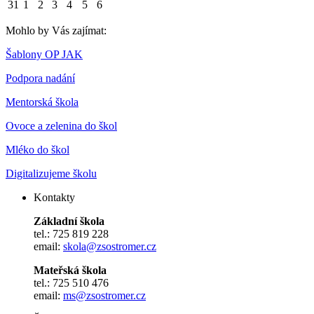
31
1
2
3
4
5
6
Mohlo by Vás zajímat:
Šablony OP JAK
Podpora nadání
Mentorská škola
Ovoce a zelenina do škol
Mléko do škol
Digitalizujeme školu
Kontakty
Základní škola
tel.: 725 819 228
email:
skola@zsostromer.cz
Mateřská škola
tel.: 725 510 476
email:
ms@zsostromer.cz