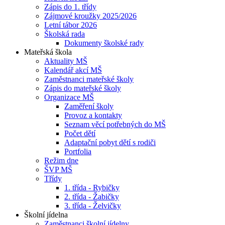
Zápis do 1. třídy
Zájmové kroužky 2025/2026
Letní tábor 2026
Školská rada
Dokumenty školské rady
Mateřská škola
Aktuality MŠ
Kalendář akcí MŠ
Zaměstnanci mateřské školy
Zápis do mateřské školy
Organizace MŠ
Zaměření školy
Provoz a kontakty
Seznam věcí potřebných do MŠ
Počet dětí
Adaptační pobyt dětí s rodiči
Portfolia
Režim dne
ŠVP MŠ
Třídy
1. třída - Rybičky
2. třída - Žabičky
3. třída - Želvičky
Školní jídelna
Zaměstnanci školní jídelny