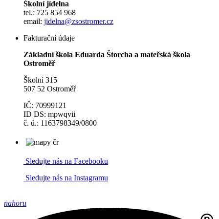
Školní jídelna
tel.: 725 854 968
email:
jidelna@zsostromer.cz
Fakturační údaje
Základní škola Eduarda Štorcha a mateřská škola
Ostroměř
Školní 315
507 52 Ostroměř
IČ: 70999121
ID DS: mpwqvii
č. ú.: 1163798349/0800
Sledujte nás na Facebooku
Sledujte nás na Instagramu
nahoru