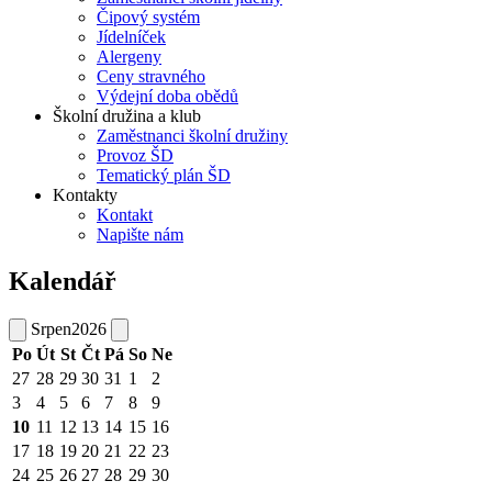
Čipový systém
Jídelníček
Alergeny
Ceny stravného
Výdejní doba obědů
Školní družina a klub
Zaměstnanci školní družiny
Provoz ŠD
Tematický plán ŠD
Kontakty
Kontakt
Napište nám
Kalendář
Srpen
2026
Po
Út
St
Čt
Pá
So
Ne
27
28
29
30
31
1
2
3
4
5
6
7
8
9
10
11
12
13
14
15
16
17
18
19
20
21
22
23
24
25
26
27
28
29
30