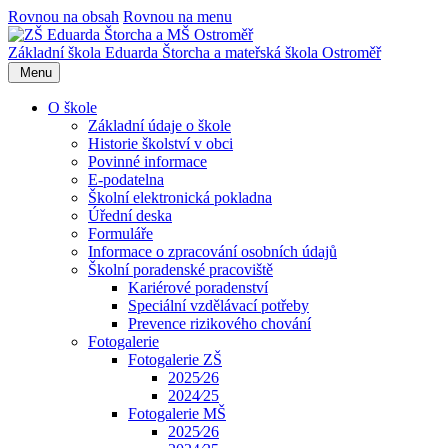
Rovnou na obsah
Rovnou na menu
Základní škola Eduarda Štorcha a mateřská škola Ostroměř
Menu
O škole
Základní údaje o škole
Historie školství v obci
Povinné informace
E-podatelna
Školní elektronická pokladna
Úřední deska
Formuláře
Informace o zpracování osobních údajů
Školní poradenské pracoviště
Kariérové poradenství
Speciální vzdělávací potřeby
Prevence rizikového chování
Fotogalerie
Fotogalerie ZŠ
2025⁄26
2024⁄25
Fotogalerie MŠ
2025⁄26