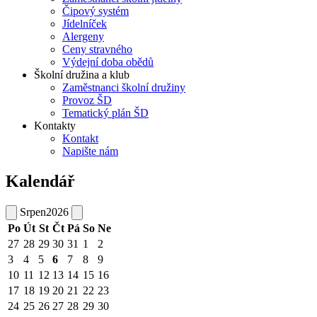
Čipový systém
Jídelníček
Alergeny
Ceny stravného
Výdejní doba obědů
Školní družina a klub
Zaměstnanci školní družiny
Provoz ŠD
Tematický plán ŠD
Kontakty
Kontakt
Napište nám
Kalendář
Srpen
2026
Po
Út
St
Čt
Pá
So
Ne
27
28
29
30
31
1
2
3
4
5
6
7
8
9
10
11
12
13
14
15
16
17
18
19
20
21
22
23
24
25
26
27
28
29
30