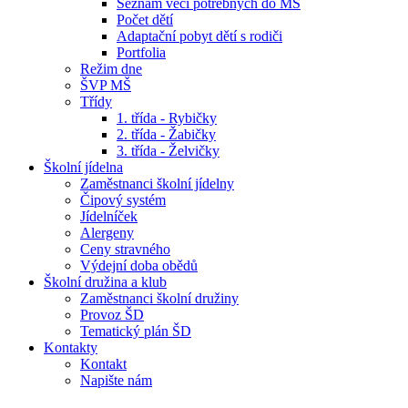
Seznam věcí potřebných do MŠ
Počet dětí
Adaptační pobyt dětí s rodiči
Portfolia
Režim dne
ŠVP MŠ
Třídy
1. třída - Rybičky
2. třída - Žabičky
3. třída - Želvičky
Školní jídelna
Zaměstnanci školní jídelny
Čipový systém
Jídelníček
Alergeny
Ceny stravného
Výdejní doba obědů
Školní družina a klub
Zaměstnanci školní družiny
Provoz ŠD
Tematický plán ŠD
Kontakty
Kontakt
Napište nám