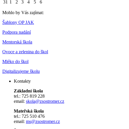
31
1
2
3
4
5
6
Mohlo by Vás zajímat:
Šablony OP JAK
Podpora nadání
Mentorská škola
Ovoce a zelenina do škol
Mléko do škol
Digitalizujeme školu
Kontakty
Základní škola
tel.: 725 819 228
email:
skola@zsostromer.cz
Mateřská škola
tel.: 725 510 476
email:
ms@zsostromer.cz