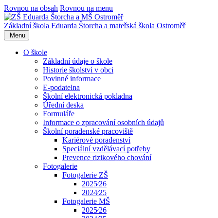
Rovnou na obsah
Rovnou na menu
Základní škola Eduarda Štorcha a mateřská škola Ostroměř
Menu
O škole
Základní údaje o škole
Historie školství v obci
Povinné informace
E-podatelna
Školní elektronická pokladna
Úřední deska
Formuláře
Informace o zpracování osobních údajů
Školní poradenské pracoviště
Kariérové poradenství
Speciální vzdělávací potřeby
Prevence rizikového chování
Fotogalerie
Fotogalerie ZŠ
2025⁄26
2024⁄25
Fotogalerie MŠ
2025⁄26