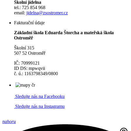
Školní jídelna
tel.: 725 854 968
email:
jidelna@zsostromer.cz
Fakturační údaje
Základní škola Eduarda Štorcha a mateřská škola
Ostroměř
Školní 315
507 52 Ostroměř
IČ: 70999121
ID DS: mpwqvii
č. ú.: 1163798349/0800
Sledujte nás na Facebooku
Sledujte nás na Instagramu
nahoru