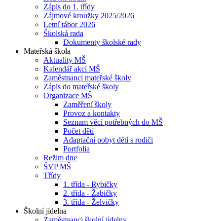
Zápis do 1. třídy
Zájmové kroužky 2025/2026
Letní tábor 2026
Školská rada
Dokumenty školské rady
Mateřská škola
Aktuality MŠ
Kalendář akcí MŠ
Zaměstnanci mateřské školy
Zápis do mateřské školy
Organizace MŠ
Zaměření školy
Provoz a kontakty
Seznam věcí potřebných do MŠ
Počet dětí
Adaptační pobyt dětí s rodiči
Portfolia
Režim dne
ŠVP MŠ
Třídy
1. třída - Rybičky
2. třída - Žabičky
3. třída - Želvičky
Školní jídelna
Zaměstnanci školní jídelny