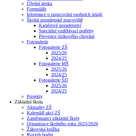
Úřední deska
Formuláře
Informace o zpracování osobních údajů
Školní poradenské pracoviště
Kariérové poradenství
Speciální vzdělávací potřeby
Prevence rizikového chování
Fotogalerie
Fotogalerie ZŠ
2025/26
2024/25
Fotogalerie MŠ
2025/26
2024/25
Fotogalerie ŠD
2025/26
2024/25
Projekty
Základní škola
Aktuality ZŠ
Kalendář akcí ZŠ
Zaměstnanci základní školy
Organizace školního roku 2025/2026
Žákovská knížka
Rozvrh hodin