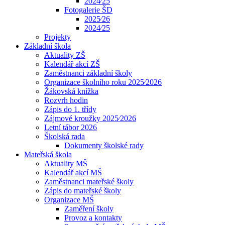
2024⁄25
Fotogalerie ŠD
2025⁄26
2024⁄25
Projekty
Základní škola
Aktuality ZŠ
Kalendář akcí ZŠ
Zaměstnanci základní školy
Organizace školního roku 2025⁄2026
Žákovská knížka
Rozvrh hodin
Zápis do 1. třídy
Zájmové kroužky 2025⁄2026
Letní tábor 2026
Školská rada
Dokumenty školské rady
Mateřská škola
Aktuality MŠ
Kalendář akcí MŠ
Zaměstnanci mateřské školy
Zápis do mateřské školy
Organizace MŠ
Zaměření školy
Provoz a kontakty