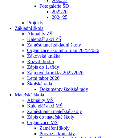
2024⁄25
Fotogalerie ŠD
2025⁄26
2024⁄25
Projekty
Základní škola
Aktuality ZŠ
Kalendář akcí ZŠ
Zaměstnanci základní školy
Organizace školního roku 2025⁄2026
Žákovská knížka
Rozvrh hodin
Zápis do 1. třídy
Zájmové kroužky 2025⁄2026
Letní tábor 2026
Školská rada
Dokumenty školské rady
Mateřská škola
Aktuality MŠ
Kalendář akcí MŠ
Zaměstnanci mateřské školy
Zápis do mateřské školy
Organizace MŠ
Zaměření školy
Provoz a kontakty