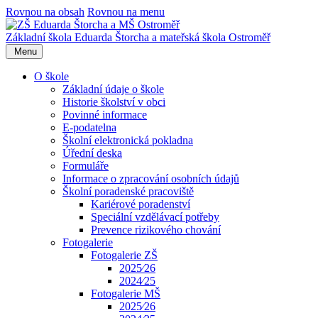
Rovnou na obsah
Rovnou na menu
Základní škola Eduarda Štorcha a mateřská škola Ostroměř
Menu
O škole
Základní údaje o škole
Historie školství v obci
Povinné informace
E-podatelna
Školní elektronická pokladna
Úřední deska
Formuláře
Informace o zpracování osobních údajů
Školní poradenské pracoviště
Kariérové poradenství
Speciální vzdělávací potřeby
Prevence rizikového chování
Fotogalerie
Fotogalerie ZŠ
2025⁄26
2024⁄25
Fotogalerie MŠ
2025⁄26