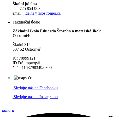
Školní jídelna
tel.: 725 854 968
email:
jidelna@zsostromer.cz
Fakturační údaje
Základní škola Eduarda Štorcha a mateřská škola
Ostroměř
Školní 315
507 52 Ostroměř
IČ: 70999121
ID DS: mpwqvii
č. ú.: 1163798349/0800
Sledujte nás na Facebooku
Sledujte nás na Instagramu
nahoru