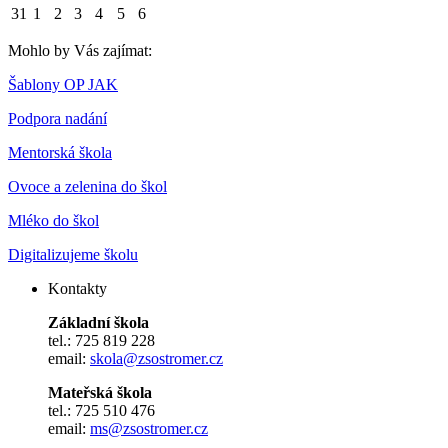
31
1
2
3
4
5
6
Mohlo by Vás zajímat:
Šablony OP JAK
Podpora nadání
Mentorská škola
Ovoce a zelenina do škol
Mléko do škol
Digitalizujeme školu
Kontakty
Základní škola
tel.: 725 819 228
email:
skola@zsostromer.cz
Mateřská škola
tel.: 725 510 476
email:
ms@zsostromer.cz