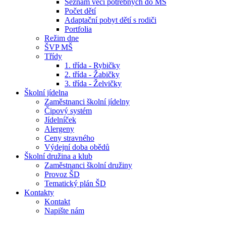
Seznam věcí potřebných do MŠ
Počet dětí
Adaptační pobyt dětí s rodiči
Portfolia
Režim dne
ŠVP MŠ
Třídy
1. třída - Rybičky
2. třída - Žabičky
3. třída - Želvičky
Školní jídelna
Zaměstnanci školní jídelny
Čipový systém
Jídelníček
Alergeny
Ceny stravného
Výdejní doba obědů
Školní družina a klub
Zaměstnanci školní družiny
Provoz ŠD
Tematický plán ŠD
Kontakty
Kontakt
Napište nám