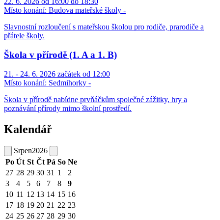
22. 6. 2026 od 16:00 do 18:30
Místo konání:
Budova mateřské školy -
Slavnostní rozloučení s mateřskou školou pro rodiče, prarodiče a
přátele školy.
Škola v přírodě (1. A a 1. B)
21. - 24. 6. 2026 začátek od 12:00
Místo konání:
Sedmihorky -
Škola v přírodě nabídne prvňáčkům společné zážitky, hry a
poznávání přírody mimo školní prostředí.
Kalendář
Srpen
2026
Po
Út
St
Čt
Pá
So
Ne
27
28
29
30
31
1
2
3
4
5
6
7
8
9
10
11
12
13
14
15
16
17
18
19
20
21
22
23
24
25
26
27
28
29
30