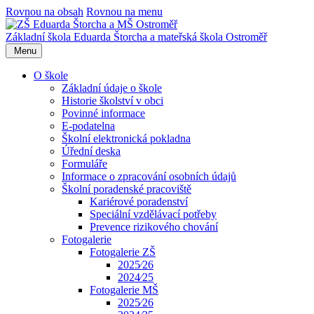
Rovnou na obsah
Rovnou na menu
Základní škola Eduarda Štorcha a mateřská škola Ostroměř
Menu
O škole
Základní údaje o škole
Historie školství v obci
Povinné informace
E-podatelna
Školní elektronická pokladna
Úřední deska
Formuláře
Informace o zpracování osobních údajů
Školní poradenské pracoviště
Kariérové poradenství
Speciální vzdělávací potřeby
Prevence rizikového chování
Fotogalerie
Fotogalerie ZŠ
2025⁄26
2024⁄25
Fotogalerie MŠ
2025⁄26