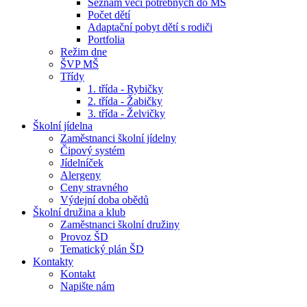
Seznam věcí potřebných do MŠ
Počet dětí
Adaptační pobyt dětí s rodiči
Portfolia
Režim dne
ŠVP MŠ
Třídy
1. třída - Rybičky
2. třída - Žabičky
3. třída - Želvičky
Školní jídelna
Zaměstnanci školní jídelny
Čipový systém
Jídelníček
Alergeny
Ceny stravného
Výdejní doba obědů
Školní družina a klub
Zaměstnanci školní družiny
Provoz ŠD
Tematický plán ŠD
Kontakty
Kontakt
Napište nám