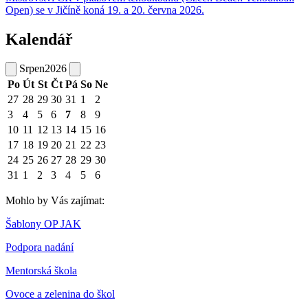
Open) se v Jičíně koná 19. a 20. června 2026.
Kalendář
Srpen
2026
Po
Út
St
Čt
Pá
So
Ne
27
28
29
30
31
1
2
3
4
5
6
7
8
9
10
11
12
13
14
15
16
17
18
19
20
21
22
23
24
25
26
27
28
29
30
31
1
2
3
4
5
6
Mohlo by Vás zajímat:
Šablony OP JAK
Podpora nadání
Mentorská škola
Ovoce a zelenina do škol