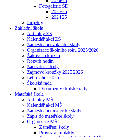
2024⁄25
Fotogalerie ŠD
2025⁄26
2024⁄25
Projekty
Základní škola
Aktuality ZŠ
Kalendář akcí ZŠ
Zaměstnanci základní školy
Organizace školního roku 2025⁄2026
Žákovská knížka
Rozvrh hodin
Zápis do 1. třídy
Zájmové kroužky 2025⁄2026
Letní tábor 2026
Školská rada
Dokumenty školské rady
Mateřská škola
Aktuality MŠ
Kalendář akcí MŠ
Zaměstnanci mateřské školy
Zápis do mateřské školy
Organizace MŠ
Zaměření školy
Provoz a kontakty