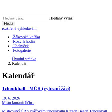
Hledaný výraz
Hledat
rozšířené vyhledávání
Žákovská knížka
Rozvrh hodin
Jídelníček
Fotogalerie
Úvodní stránka
Kalendář
Kalendář
Tchoukball - MČR (vybraní žáci)
19. 6. 2026
Místo konání:
Jičín -
Mistrovství ČR v plážovém tchoukballu (Czech Beach Tchoukball