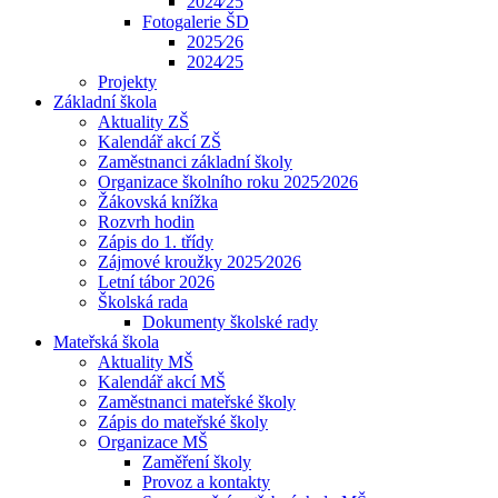
2024⁄25
Fotogalerie ŠD
2025⁄26
2024⁄25
Projekty
Základní škola
Aktuality ZŠ
Kalendář akcí ZŠ
Zaměstnanci základní školy
Organizace školního roku 2025⁄2026
Žákovská knížka
Rozvrh hodin
Zápis do 1. třídy
Zájmové kroužky 2025⁄2026
Letní tábor 2026
Školská rada
Dokumenty školské rady
Mateřská škola
Aktuality MŠ
Kalendář akcí MŠ
Zaměstnanci mateřské školy
Zápis do mateřské školy
Organizace MŠ
Zaměření školy
Provoz a kontakty