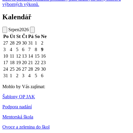
výborných výkonů.
Kalendář
Srpen
2026
Po
Út
St
Čt
Pá
So
Ne
27
28
29
30
31
1
2
3
4
5
6
7
8
9
10
11
12
13
14
15
16
17
18
19
20
21
22
23
24
25
26
27
28
29
30
31
1
2
3
4
5
6
Mohlo by Vás zajímat:
Šablony OP JAK
Podpora nadání
Mentorská škola
Ovoce a zelenina do škol