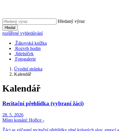
Hledaný výraz
Hledat
rozšířené vyhledávání
Žákovská knížka
Rozvrh hodin
Jídelníček
Fotogalerie
Úvodní stránka
Kalendář
Kalendář
Recitační přehlídka (vybraní žáci)
28. 5. 2026
Místo konání:
Hořice -
Žáci se zúčastní recitační přehlídky plné krásných slov, emocí a