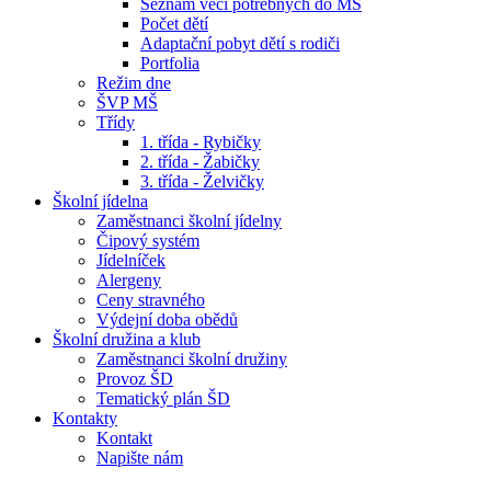
Seznam věcí potřebných do MŠ
Počet dětí
Adaptační pobyt dětí s rodiči
Portfolia
Režim dne
ŠVP MŠ
Třídy
1. třída - Rybičky
2. třída - Žabičky
3. třída - Želvičky
Školní jídelna
Zaměstnanci školní jídelny
Čipový systém
Jídelníček
Alergeny
Ceny stravného
Výdejní doba obědů
Školní družina a klub
Zaměstnanci školní družiny
Provoz ŠD
Tematický plán ŠD
Kontakty
Kontakt
Napište nám