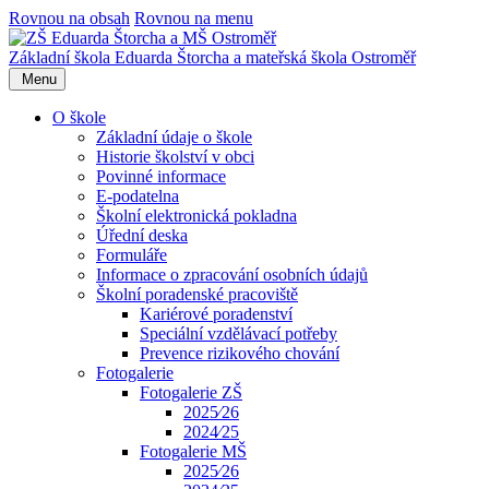
Rovnou na obsah
Rovnou na menu
Základní škola Eduarda Štorcha a mateřská škola Ostroměř
Menu
O škole
Základní údaje o škole
Historie školství v obci
Povinné informace
E-podatelna
Školní elektronická pokladna
Úřední deska
Formuláře
Informace o zpracování osobních údajů
Školní poradenské pracoviště
Kariérové poradenství
Speciální vzdělávací potřeby
Prevence rizikového chování
Fotogalerie
Fotogalerie ZŠ
2025⁄26
2024⁄25
Fotogalerie MŠ
2025⁄26