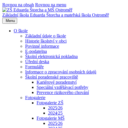
Rovnou na obsah
Rovnou na menu
Základní škola Eduarda Štorcha a mateřská škola Ostroměř
Menu
O škole
Základní údaje o škole
Historie školství v obci
Povinné informace
E-podatelna
Školní elektronická pokladna
Úřední deska
Formuláře
Informace o zpracování osobních údajů
Školní poradenské pracoviště
Kariérové poradenství
Speciální vzdělávací potřeby
Prevence rizikového chování
Fotogalerie
Fotogalerie ZŠ
2025⁄26
2024⁄25
Fotogalerie MŠ
2025⁄26