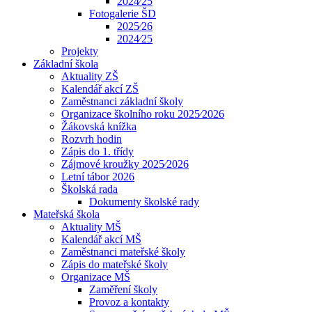
2024⁄25
Fotogalerie ŠD
2025⁄26
2024⁄25
Projekty
Základní škola
Aktuality ZŠ
Kalendář akcí ZŠ
Zaměstnanci základní školy
Organizace školního roku 2025⁄2026
Žákovská knížka
Rozvrh hodin
Zápis do 1. třídy
Zájmové kroužky 2025⁄2026
Letní tábor 2026
Školská rada
Dokumenty školské rady
Mateřská škola
Aktuality MŠ
Kalendář akcí MŠ
Zaměstnanci mateřské školy
Zápis do mateřské školy
Organizace MŠ
Zaměření školy
Provoz a kontakty