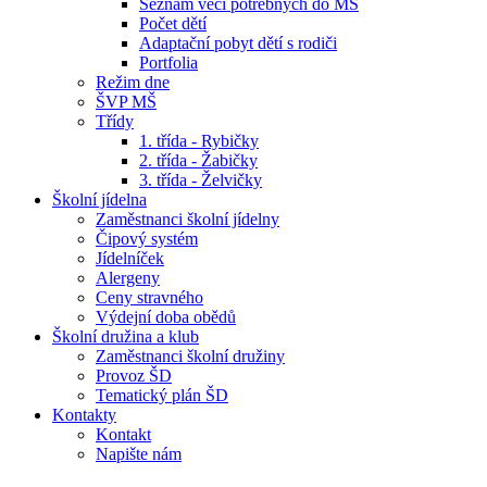
Seznam věcí potřebných do MŠ
Počet dětí
Adaptační pobyt dětí s rodiči
Portfolia
Režim dne
ŠVP MŠ
Třídy
1. třída - Rybičky
2. třída - Žabičky
3. třída - Želvičky
Školní jídelna
Zaměstnanci školní jídelny
Čipový systém
Jídelníček
Alergeny
Ceny stravného
Výdejní doba obědů
Školní družina a klub
Zaměstnanci školní družiny
Provoz ŠD
Tematický plán ŠD
Kontakty
Kontakt
Napište nám