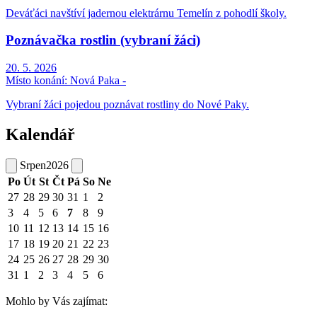
Deváťáci navštíví jadernou elektrárnu Temelín z pohodlí školy.
Poznávačka rostlin (vybraní žáci)
20. 5. 2026
Místo konání:
Nová Paka -
Vybraní žáci pojedou poznávat rostliny do Nové Paky.
Kalendář
Srpen
2026
Po
Út
St
Čt
Pá
So
Ne
27
28
29
30
31
1
2
3
4
5
6
7
8
9
10
11
12
13
14
15
16
17
18
19
20
21
22
23
24
25
26
27
28
29
30
31
1
2
3
4
5
6
Mohlo by Vás zajímat: