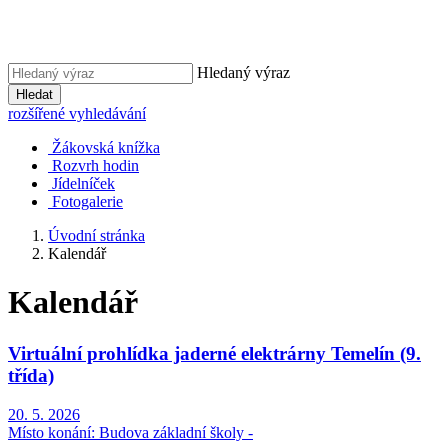
Hledaný výraz
Hledat
rozšířené vyhledávání
Žákovská knížka
Rozvrh hodin
Jídelníček
Fotogalerie
Úvodní stránka
Kalendář
Kalendář
Virtuální prohlídka jaderné elektrárny Temelín (9.
třída)
20. 5. 2026
Místo konání:
Budova základní školy -