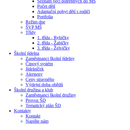
Seznam věcí potřebných do MŠ
Počet dětí
Adaptační pobyt dětí s rodiči
Portfolia
Režim dne
ŠVP MŠ
Třídy
1. třída - Rybičky
2. třída - Žabičky
3. třída - Želvičky
Školní jídelna
Zaměstnanci školní jídelny
Čipový systém
Jídelníček
Alergeny
Ceny stravného
Výdejní doba obědů
Školní družina a klub
Zaměstnanci školní družiny
Provoz ŠD
Tematický plán ŠD
Kontakty
Kontakt
Napište nám