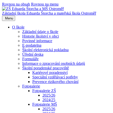
Rovnou na obsah
Rovnou na menu
Základní škola Eduarda Štorcha a mateřská škola Ostroměř
Menu
O škole
Základní údaje o škole
Historie školství v obci
Povinné informace
E-podatelna
Školní elektronická pokladna
Úřední deska
Formuláře
Informace o zpracování osobních údajů
Školní poradenské pracoviště
Kariérové poradenství
Speciální vzdělávací potřeby
Prevence rizikového chování
Fotogalerie
Fotogalerie ZŠ
2025⁄26
2024⁄25
Fotogalerie MŠ
2025⁄26