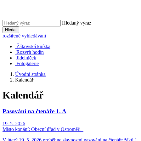
Hledaný výraz
Hledat
rozšířené vyhledávání
Žákovská knížka
Rozvrh hodin
Jídelníček
Fotogalerie
Úvodní stránka
Kalendář
Kalendář
Pasování na čtenáře 1. A
19. 5. 2026
Místo konání:
Obecní úřad v Ostroměři -
V úterý 19. 5. 2026 proběhne slavnostní pasování na čtenáře žáků 1.