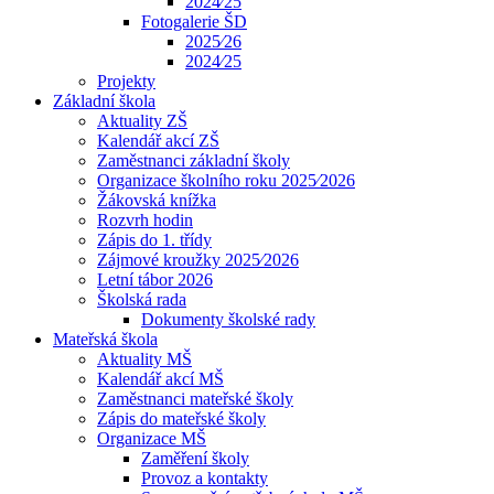
2024⁄25
Fotogalerie ŠD
2025⁄26
2024⁄25
Projekty
Základní škola
Aktuality ZŠ
Kalendář akcí ZŠ
Zaměstnanci základní školy
Organizace školního roku 2025⁄2026
Žákovská knížka
Rozvrh hodin
Zápis do 1. třídy
Zájmové kroužky 2025⁄2026
Letní tábor 2026
Školská rada
Dokumenty školské rady
Mateřská škola
Aktuality MŠ
Kalendář akcí MŠ
Zaměstnanci mateřské školy
Zápis do mateřské školy
Organizace MŠ
Zaměření školy
Provoz a kontakty